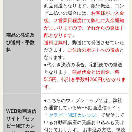
商品発送となります。銀行振込、コン
ビニ払いの場合には、
お客様がご入金
後、２営業日程度にて弊社に入金通知
がまいりますので、それからの発送手
商品の発送及
配となります。
び送料・手数
送料は無料
、郵送にて発送させていた
料
だきます。
ご住所のポストへの投函
と
なります。
●代引き決済の場合、宅配便での発送
となります。
商品代金とは別途、料
515円、代引き手数料260円がかかりま
す。
●こちらのウェブショップでは、弊社
が運営しているWEB動画通信サイト
WEB動画通信
「
セラピーNETカレッジ
」で配信して
サイト「セラ
いる各動画講座の受講お申込みも受け
ピーNETカレ
付けております。 お申込み方法、視聴