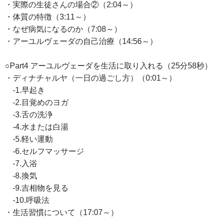
・実際の生徒さんの場合②（2:04～）
・体質の特徴（3:11～）
・なぜ病気になるのか（7:08～）
・アーユルヴェーダの自己治療（14:56～）
○Part4 アーユルヴェーダを生活に取り入れる（25分58秒）
・ディナチャルヤ（一日の過ごし方）（0:01～）
-1.早起き
-2.目覚めのヨガ
-3.舌の洗浄
-4.水または白湯
-5.軽い運動
-6.セルフマッサージ
-7.入浴
-8.換気
-9.吉相物を見る
-10.呼吸法
・生活習慣について（17:07～）