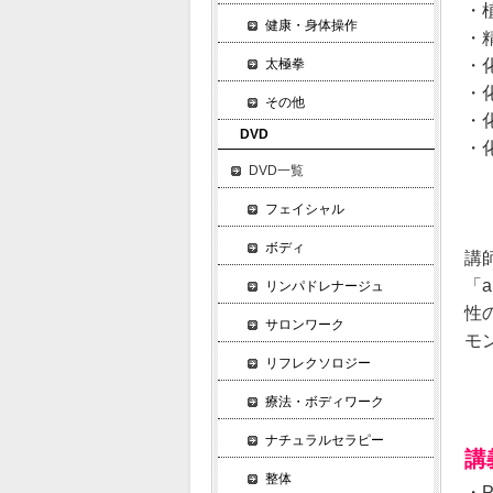
・植
健康・身体操作
・精
・
太極拳
・
その他
・
DVD
・
DVD一覧
フェイシャル
ボディ
講
「a
リンパドレナージュ
性
サロンワーク
モ
リフレクソロジー
療法・ボディワーク
ナチュラルセラピー
講
整体
・P