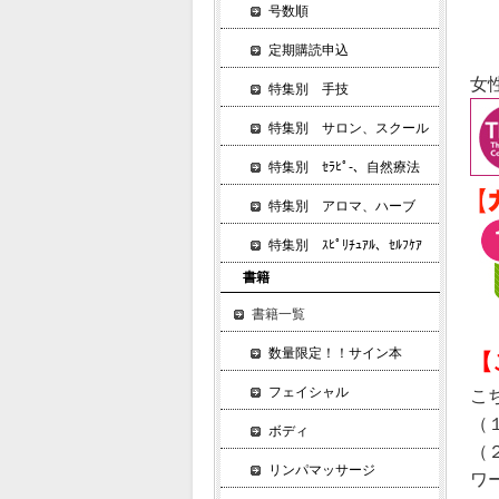
号数順
定期購読申込
女
特集別 手技
特集別 サロン、スクール
特集別 ｾﾗﾋﾟ-、自然療法
特集別 アロマ、ハーブ
特集別 ｽﾋﾟﾘﾁｭｱﾙ、ｾﾙﾌｹｱ
書籍
書籍一覧
数量限定！！サイン本
【
フェイシャル
こ
（
ボディ
（
リンパマッサージ
ワ