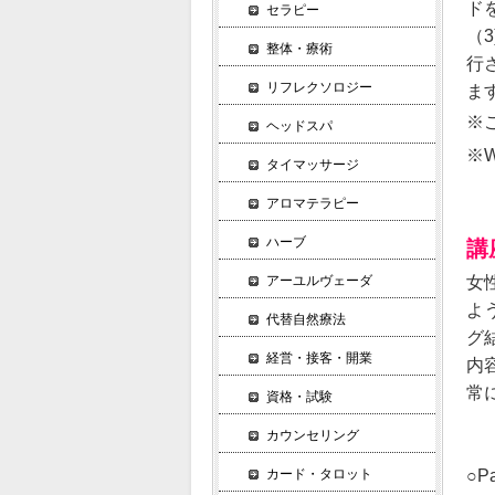
ド
セラピー
（
整体・療術
行
リフレクソロジー
ま
※
ヘッドスパ
※
タイマッサージ
アロマテラピー
ハーブ
講
女
アーユルヴェーダ
よ
代替自然療法
グ
経営・接客・開業
内
常
資格・試験
カウンセリング
○Pa
カード・タロット