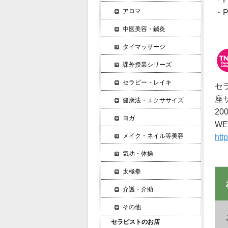
アロマ
・P
中医美容・鍼灸
タイマッサージ
課外授業シリーズ
セラピー・レイキ
セ
座
健康法・エクササイズ
2
ヨガ
W
メイク・ネイル等美容
htt
気功・体操
太極拳
介護・介助
その他
セラピストのお店