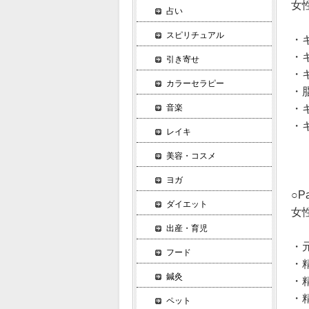
女
占い
スピリチュアル
・キ
・
引き寄せ
・キ
カラーセラピー
・脂
・
音楽
・
レイキ
美容・コスメ
ヨガ
○Pa
ダイエット
女
出産・育児
・元
フード
・精
鍼灸
・精
・精
ペット