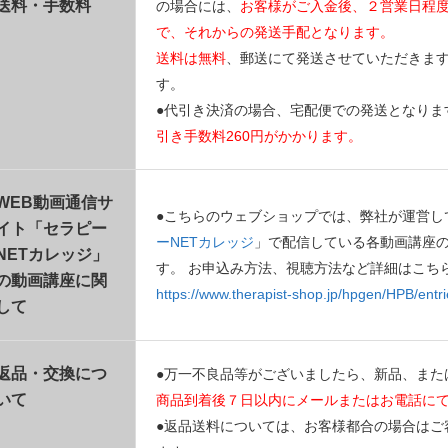
送料・手数料
の場合には、
お客様がご入金後、２営業日程
で、それからの発送手配となります。
送料は無料
、郵送にて発送させていただきま
す。
●代引き決済の場合、宅配便での発送となりま
引き手数料260円がかかります。
WEB動画通信サ
●こちらのウェブショップでは、弊社が運営し
イト「セラピー
ーNETカレッジ
」で配信している各動画講座
NETカレッジ」
す。 お申込み方法、視聴方法など詳細はこち
の動画講座に関
https://www.therapist-shop.jp/hpgen/HPB/entri
して
返品・交換につ
●万一不良品等がございましたら、新品、また
いて
商品到着後７日以内にメールまたはお電話に
●返品送料については、お客様都合の場合はご