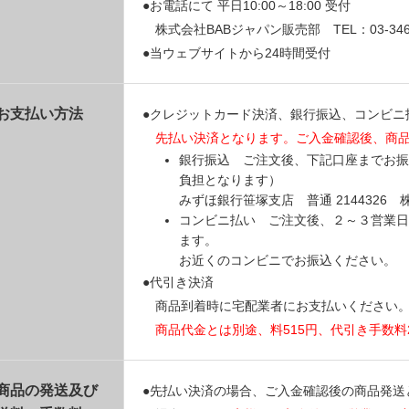
●お電話にて 平日10:00～18:00 受付
株式会社BABジャパン販売部 TEL：03-3469
●当ウェブサイトから24時間受付
お支払い方法
●クレジットカード決済、銀行振込、コンビニ
先払い決済となります。ご入金確認後、商
銀行振込 ご注文後、下記口座までお振
負担となります）
みずほ銀行笹塚支店 普通 214432
コンビニ払い ご注文後、２～３営業日
ます。
お近くのコンビニでお振込ください。
●代引き決済
商品到着時に宅配業者にお支払いください
商品代金とは別途、料515円、代引き手数料
商品の発送及び
●先払い決済の場合、ご入金確認後の商品発送