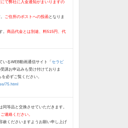
度にて弊社に入金通知がまいりますの
す。
ご住所のポストへの投函
となりま
す。
商品代金とは別途、料515円、代
ているWEB動画通信サイト「
セラピ
の受講お申込みも受け付けておりま
らを必ずご覧ください。
es/75.html
は同等品と交換させていただきます。
てご連絡ください。
容赦くださいますようお願い申し上げ