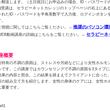
を郵送します。（土日祝日にお申込みの場合、ID・パスワード
3)受講は、セラピーネットカレッジのトップページの右上にあ
されたID・パスワードを半角英数字で入力後、ログインボタン
す。
推奨のパソコン環
ご視聴に関してはこちらご覧ください。→
セラピーネ
WEB動画講座の詳細はこちらをご覧ください。→
座概要
性特有の不調の原因は、ストレスや月経などにより女性ホルモ
うです。この講座ではカウンセリングで不調の原因を3タイプ
結果の内容と照合。この結果を踏まえてクライアントに合った
容の組み立て方を紹介します。女性の身体のケアには、女性ホ
に重要です。
rt1