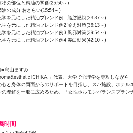
物の部位と精油の関係(25:50～)
油の成分 おさらい(15:54～)
化学を元にした精油ブレンド例1 脂肪燃焼(33:37～)
化学を元にした精油ブレンド例2 冷え対策(36:13～)
化学を元にした精油ブレンド例3 風邪対策(39:54～)
化学を元にした精油ブレンド例4 美白効果(42:10～)
師●烏山ますみ
roma&esthetic ICHIKA.」代表。大学で心理学を専攻し
の心と身体の両面からのサポートを目指し、スパ施設、ホテル
ンの理解を一般に広めるため、「女性ホルモンバランスプラン
義時間
art1：(25分42秒)