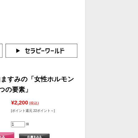
カートをみる
イン（新規会員登録はこちら！）
烏山ますみの「女性ホルモン
つの要素」
¥2,200
(税込)
[ポイント還元 22ポイント～]
個