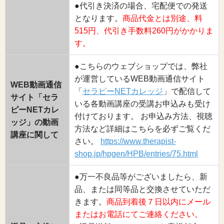
●代引き決済の場合、宅配便での発送
となります。
商品代金とは別途、料
515円、代引き手数料260円がかかりま
す。
●こちらのウェブショップでは、弊社
が運営しているWEB動画通信サイト
WEB動画通信
「
セラピーNETカレッジ
」で配信して
サイト「セラ
いる各動画講座の受講お申込みも受け
ピーNETカレ
付けております。 お申込み方法、視聴
ッジ」の動画
方法など詳細はこちらを必ずご覧くだ
講座に関して
さい。
https://www.therapist-
shop.jp/hpgen/HPB/entries/75.html
●万一不良品等がございましたら、新
品、または同等品と交換させていただ
きます。
商品到着後７日以内にメール
またはお電話にてご連絡ください。