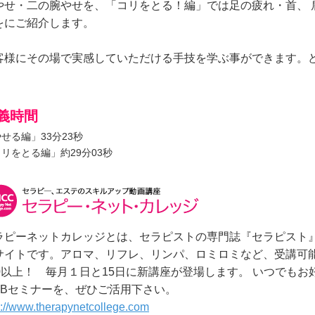
やせ・二の腕やせを、「コリをとる！編」では足の疲れ・首、 
をにご紹介します。
客様にその場で実感していただける手技を学ぶ事ができます。
義時間
せる編」33分23秒
リをとる編」約29分03秒
ラピーネットカレッジとは、セラピストの専門誌『セラピスト
サイトです。アロマ、リフレ、リンパ、ロミロミなど、受講可能
00以上！ 毎月１日と15日に新講座が登場します。 いつでも
EBセミナーを、ぜひご活用下さい。
p://www.therapynetcollege.com