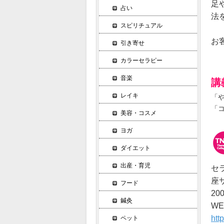
足
占い
法
スピリチュアル
お
引き寄せ
カラーセラピー
音楽
講
レイキ
「や
「コ
美容・コスメ
ヨガ
ダイエット
出産・育児
セ
座
フード
2
鍼灸
W
htt
ペット