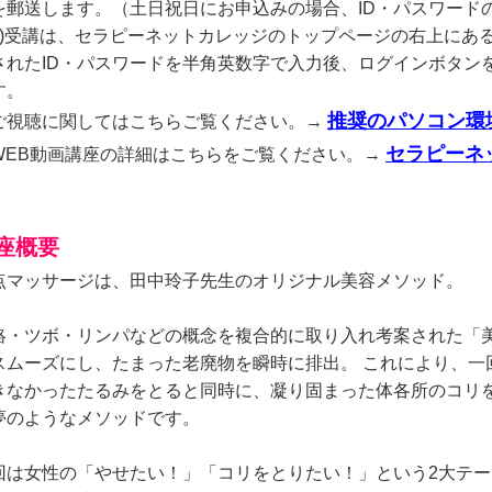
を郵送します。（土日祝日にお申込みの場合、ID・パスワード
3)受講は、セラピーネットカレッジのトップページの右上にあ
されたID・パスワードを半角英数字で入力後、ログインボタン
す。
推奨のパソコン環
ご視聴に関してはこちらご覧ください。→
セラピーネ
WEB動画講座の詳細はこちらをご覧ください。→
座概要
点マッサージは、田中玲子先生のオリジナル美容メソッド。
絡・ツボ・リンパなどの概念を複合的に取り入れ考案された「
スムーズにし、たまった老廃物を瞬時に排出。 これにより、一
きなかったたるみをとると同時に、凝り固まった体各所のコリ
夢のようなメソッドです。
回は女性の「やせたい！」「コリをとりたい！」という2大テー