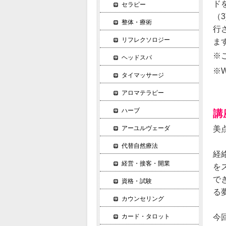
ド
セラピー
（
整体・療術
行
リフレクソロジー
ま
※
ヘッドスパ
※
タイマッサージ
アロマテラピー
ハーブ
講
美
アーユルヴェーダ
代替自然療法
経
経営・接客・開業
を
で
資格・試験
る
カウンセリング
今
カード・タロット