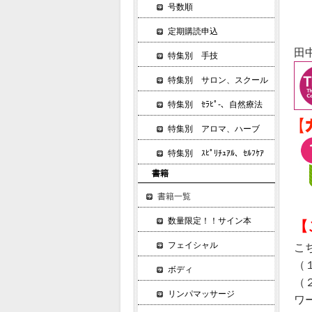
号数順
定期購読申込
田
特集別 手技
特集別 サロン、スクール
特集別 ｾﾗﾋﾟ-、自然療法
特集別 アロマ、ハーブ
特集別 ｽﾋﾟﾘﾁｭｱﾙ、ｾﾙﾌｹｱ
書籍
書籍一覧
数量限定！！サイン本
【
フェイシャル
こ
（
ボディ
（
リンパマッサージ
ワ