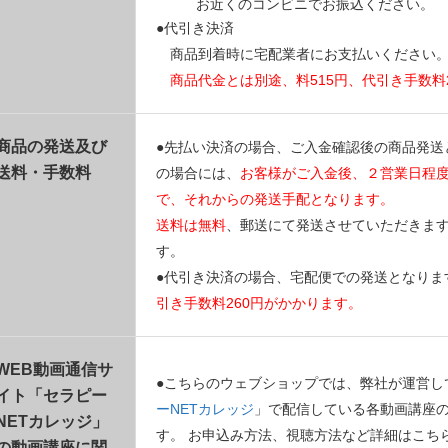
お近くのコンビニでお振込ください。
●代引き決済
商品到着時に宅配業者にお支払いください
商品代金とは別途、料515円、代引き手数料
商品の発送及び
●先払い決済の場合、ご入金確認後の商品発送
送料・手数料
の場合には、
お客様がご入金後、２営業日程
で、それからの発送手配となります。
送料は無料
、郵送にて発送させていただきま
す。
●代引き決済の場合、宅配便での発送となりま
引き手数料260円がかかります。
WEB動画通信サ
●こちらのウェブショップでは、弊社が運営し
イト「セラピー
ーNETカレッジ
」で配信している各動画講座
NETカレッジ」
す。 お申込み方法、視聴方法など詳細はこち
の動画講座に関