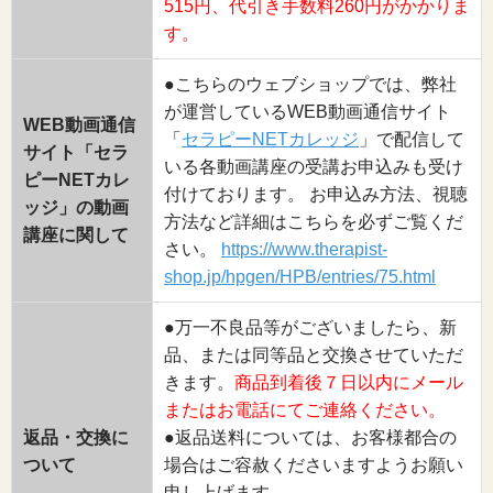
515円、代引き手数料260円がかかりま
す。
●こちらのウェブショップでは、弊社
が運営しているWEB動画通信サイト
WEB動画通信
「
セラピーNETカレッジ
」で配信して
サイト「セラ
いる各動画講座の受講お申込みも受け
ピーNETカレ
付けております。 お申込み方法、視聴
ッジ」の動画
方法など詳細はこちらを必ずご覧くだ
講座に関して
さい。
https://www.therapist-
shop.jp/hpgen/HPB/entries/75.html
●万一不良品等がございましたら、新
品、または同等品と交換させていただ
きます。
商品到着後７日以内にメール
またはお電話にてご連絡ください。
返品・交換に
●返品送料については、お客様都合の
ついて
場合はご容赦くださいますようお願い
申し上げます。