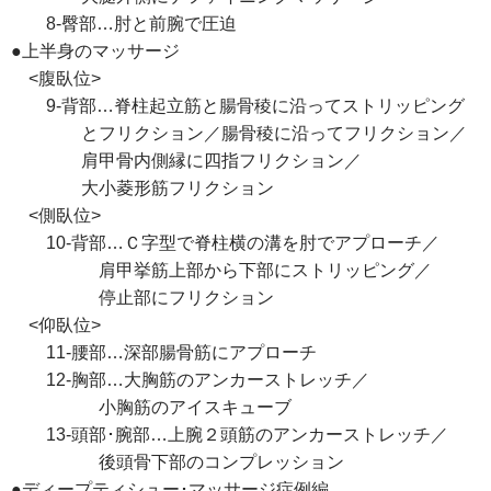
8-臀部…肘と前腕で圧迫
●上半身のマッサージ
<腹臥位>
9-背部…脊柱起立筋と腸骨稜に沿ってストリッピング
とフリクション／腸骨稜に沿ってフリクション／
肩甲骨内側縁に四指フリクション／
大小菱形筋フリクション
<側臥位>
10-背部…Ｃ字型で脊柱横の溝を肘でアプローチ／
肩甲挙筋上部から下部にストリッピング／
停止部にフリクション
<仰臥位>
11-腰部…深部腸骨筋にアプローチ
12-胸部…大胸筋のアンカーストレッチ／
小胸筋のアイスキューブ
13-頭部･腕部…上腕２頭筋のアンカーストレッチ／
後頭骨下部のコンプレッション
●ディープティシュー･マッサージ症例編