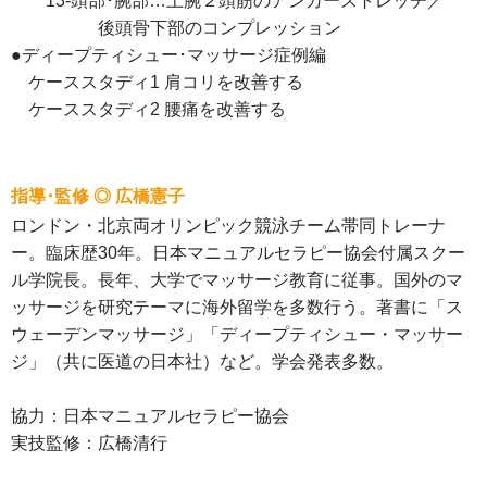
13-頭部･腕部…上腕２頭筋のアンカーストレッチ／
後頭骨下部のコンプレッション
●ディープティシュー･マッサージ症例編
ケーススタディ1 肩コリを改善する
ケーススタディ2 腰痛を改善する
指導･監修 ◎ 広橋憲子
ロンドン・北京両オリンピック競泳チーム帯同トレーナ
ー。臨床歴30年。日本マニュアルセラピー協会付属スクー
ル学院長。長年、大学でマッサージ教育に従事。国外のマ
ッサージを研究テーマに海外留学を多数行う。著書に「ス
ウェーデンマッサージ」「ディープティシュー・マッサー
ジ」（共に医道の日本社）など。学会発表多数。
協力：日本マニュアルセラピー協会
実技監修：広橋清行