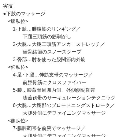
実技
●下肢のマッサージ
<腹臥位>
1-下腿…腓腹筋のリンギング／
下腿三頭筋の筋剥がし
2-大腿…大腿二頭筋アンカーストレッチ／
坐骨結節のスノースクープ
3-臀部…肘を使った股関節内外旋
<仰臥位>
4-足･下腿…伸筋支帯のマッサージ／
前脛骨筋にクロスファイバー
5-膝…膝蓋骨周囲内側、外側側副靭帯
膝蓋靭帯のサーキュレーションテクニック
6-大腿…大腿部のブロードニングストローク／
大腿外側にデファイニングマッサージ
<側臥位>
7-腸脛靭帯を前腕でマッサージ／
大腿外側にデファイニングマッサージ