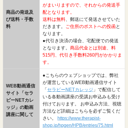
がまいりますので、それからの発送手
商品の発送及
配となります。
び送料・手数
送料は無料
、郵送にて発送させていた
料
だきます。
ご住所のポストへの投函
と
なります。
●代引き決済の場合、宅配便での発送
となります。
商品代金とは別途、料
515円、代引き手数料260円がかかりま
す。
●こちらのウェブショップでは、弊社
が運営しているWEB動画通信サイト
WEB動画通信
「
セラピーNETカレッジ
」で配信して
サイト「セラ
いる各動画講座の受講お申込みも受け
ピーNETカレ
付けております。 お申込み方法、視聴
ッジ」の動画
方法など詳細はこちらを必ずご覧くだ
講座に関して
さい。
https://www.therapist-
shop.jp/hpgen/HPB/entries/75.html