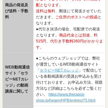
商品の発送及
配となります。
び送料・手数
送料は無料
、郵送にて発送させていた
料
だきます。
ご住所のポストへの投函
と
なります。
●代引き決済の場合、宅配便での発送
となります。
商品代金とは別途、料
515円、代引き手数料260円がかかりま
す。
●こちらのウェブショップでは、弊社
が運営しているWEB動画通信サイト
WEB動画通信
「
セラピーNETカレッジ
」で配信して
サイト「セラ
いる各動画講座の受講お申込みも受け
ピーNETカレ
付けております。 お申込み方法、視聴
ッジ」の動画
方法など詳細はこちらを必ずご覧くだ
講座に関して
さい。
https://www.therapist-
shop.jp/hpgen/HPB/entries/75.html