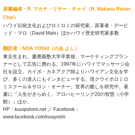
原書編者・R. マカナ・リサー・チャイ（R. Makana Risser
Chai）
ハワイ伝統文化およびロミロミの研究家。原著者・デービ
ッド・マロ（David Malo）ほかハワイ歴史研究家多数
翻訳者・NOA YOSHI（のあ よし）
東京生まれ。慶應義塾大学卒業後、マーケティングプラン
ナーとして広告に携わる。1997年にハワイでマッサージ会
社を設立。カイポ・カネアクア師よりハワイアン文化を学
び、多くの達人にもインタビューする。現クウイポロミロ
ミスクール＆サロン・オーナー。世界の癒しを研究中。著
書に『人生がきらめく。アロハヒーリング20の智慧（小学
館）』ほか。
HP：kuuipolomi.net ／ Facebook：
www.facebook.com/noayoshi