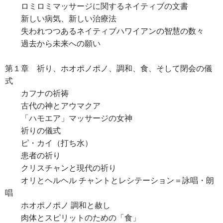
ロミロミマッサージに関するネイティブの文書
新しい病気、新しい治療法
失われつつあるネイティブハワイアンの智慧の数々
過去から未来への願い
第１章 祈り、ホオポノポノ、調和、食、そして閉会の儀
式
カフナの祈祷
古代の神とアウマクア
「ハモエア」マッサージの女神
祈りの儀式
ピ・カイ（打ち水）
患者の祈り
クリスチャンと現代の祈り
オリとヘルヘル チャントとレシテーション＝詠唱・朗
唱
ホオポノポノ 調和と赦し
肉体とスピリットのための「食」