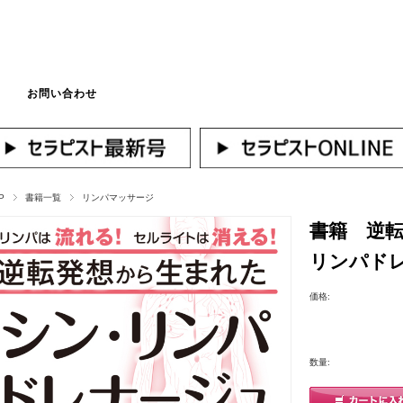
お問い合わせ
マイページへログ
P
書籍一覧
リンパマッサージ
書籍 逆
リンパド
価格:
数量: