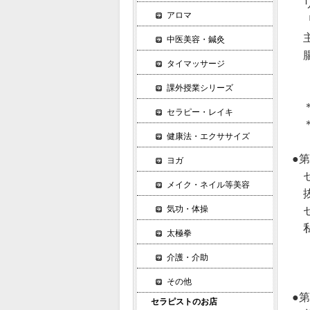
リ
アロマ
「
主
中医美容・鍼灸
腸
タイマッサージ
［
課外授業シリーズ
［
＊
セラピー・レイキ
＊
健康法・エクササイズ
●
ヨガ
セ
メイク・ネイル等美容
抜
気功・体操
セ
私
太極拳
［
介護・介助
［
その他
●
セラピストのお店