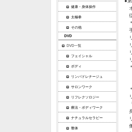
●
健康・身体操作
オ
従
太極拳
＊
その他
手
DVD
リ
リ
DVD一覧
リ
フェイシャル
リ
ボディ
＊
［
リンパドレナージュ
［
サロンワーク
＊
リ
リフレクソロジー
「
療法・ボディワーク
身
ナチュラルセラピー
リ
働
整体