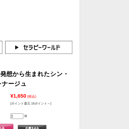
カートをみる
イン（新規会員登録はこちら！）
転発想から生まれたシン・
レナージュ
¥1,650
(税込)
[ポイント還元 16ポイント～]
個