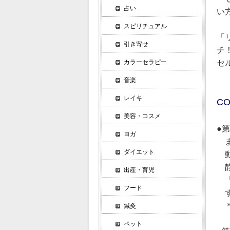
占い
い
スピリチュアル
「
引き寄せ
チ
セ
カラーセラピー
音楽
レイキ
CO
美容・コスメ
●
ヨガ
ま
ダイエット
動
静
出産・育児
「
フード
す
＊
鍼灸
ペット