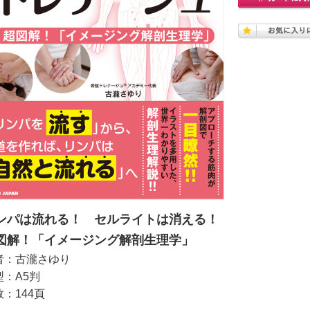
ンパは流れる！ セルライトは消える！
図解！「イメージング解剖生理学」
者：古瀧さゆり
型：A5判
：144頁