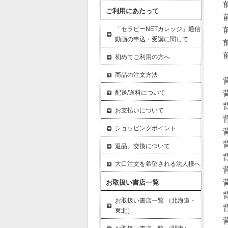
前
ご利用にあたって
前
前
「セラピーNETカレッジ」通信
動画の申込・受講に関して
前
前
初めてご利用の方へ
商品の注文方法
背
背
配送/送料について
背
お支払いについて
背
ショッピングポイント
背
背
返品、交換について
背
大口注文を希望される法人様へ
背
背
お取扱い書店一覧
背
お取扱い書店一覧 （北海道・
背
東北）
背