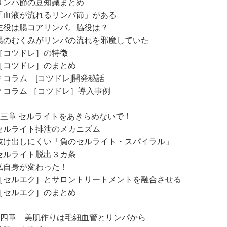
ンパ節の豆知識まとめ
血液が流れるリンパ節」がある
役は腸コアリンパ。脇役は？
のむくみがリンパの流れを邪魔していた
コツドレ］の特徴
コツドレ］のまとめ
コラム [コツドレ]開発秘話
コラム ［コツドレ］導入事例
第三章 セルライトをあきらめないで！
ルライト排泄のメカニズム
け出しにくい「負のセルライト・スパイラル」
ルライト脱出３カ条
自身が変わった！
セルエク］とサロントリートメントを融合させる
セルエク］のまとめ
第四章 美肌作りは毛細血管とリンパから