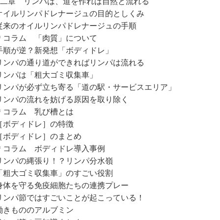
第二章 リンパは、道を作れば自然と流れる
イルリンパドレナージュの目的としくみ
来のオイルリンパドレナージュの手順
コラム 「肉質」について
順が逆？新発想「ボディドレ」
ンパの通り道ができればリンパは流れる
ンパは「粗大ゴミ収集車」
ンパが必ず立ち寄る「道の駅・サービスエリア」
ンパの流れを妨げる原因を取り除く
コラム 乳び槽とは
ボディドレ］の特徴
ボディドレ］のまとめ
コラム ボディドレ導入事例
ンパの縄張り！？リンパ分水嶺
粗大ゴミ収集車」のすごい役割
体を守る免疫細胞たちの連携プレー
ンパ節ではすごいことが起こっている！
きもののアルブミン