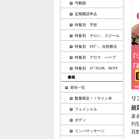
号数順
定期購読申込
特集別 手技
特集別 サロン、スクール
特集別 ｾﾗﾋﾟ-、自然療法
特集別 アロマ、ハーブ
特集別 ｽﾋﾟﾘﾁｭｱﾙ、ｾﾙﾌｹｱ
書籍
書籍一覧
リ
数量限定！！サイン本
超
フェイシャル
著
ボディ
判
リンパマッサージ
頁数