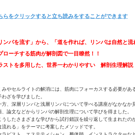
ちらをクリックすると立ち読みをすることができます
リンパを流す」から、「道を作れば、リンパは自然と流
プローチする筋肉が解剖図で一目瞭然！！
ラストを多用した、世界一わかりやすい 解剖生理解説
くみやセルライトの解消には、筋肉にフォーカスする必要があ
手わざを学びました。
方、深層リンパと浅層リンパについて学べる講座がなかなか
籍、論文などからリンパの解剖生理について学びを得ました。
うしたさまざまな学びから試行錯誤を繰り返して生まれたの
は流れる」をテーマに考案したメソッドです。
ラピスト、エステティシャン、整体師、インストラクターな