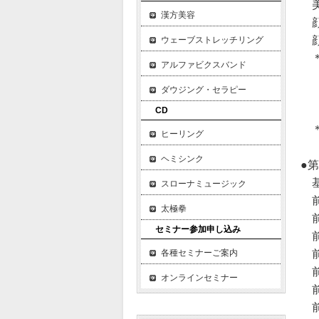
美
漢方美容
顔
顔
ウェーブストレッチリング
＊
アルファビクスバンド
［
ダウジング・セラピー
［
［
CD
＊
ヒーリング
ヘミシンク
●
基
スローナミュージック
前
太極拳
前
セミナー参加申し込み
前
前
各種セミナーご案内
前
オンラインセミナー
前
前