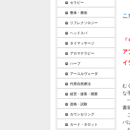
セラピー
整体・療術
こ
リフレクソロジー
ヘッドスパ
「
タイマッサージ
ア
アロマテラピー
イ
ハーブ
アーユルヴェーダ
代替自然療法
む
な
経営・接客・開業
一
資格・試験
書
こ
カウンセリング
パ
カード・タロット
セ