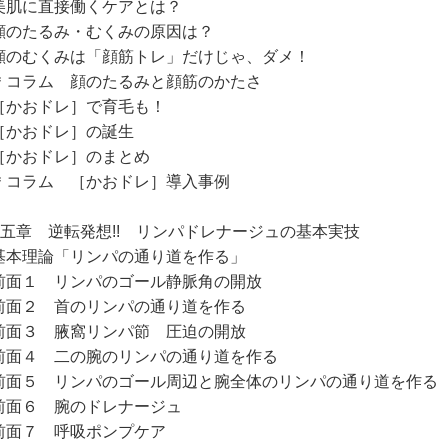
肌に直接働くケアとは？
のたるみ・むくみの原因は？
のむくみは「顔筋トレ」だけじゃ、ダメ！
コラム 顔のたるみと顔筋のかたさ
かおドレ］で育毛も！
かおドレ］の誕生
かおドレ］のまとめ
コラム ［かおドレ］導入事例
第五章 逆転発想!! リンパドレナージュの基本実技
本理論「リンパの通り道を作る」
面１ リンパのゴール静脈角の開放
面２ 首のリンパの通り道を作る
面３ 腋窩リンパ節 圧迫の開放
面４ 二の腕のリンパの通り道を作る
面５ リンパのゴール周辺と腕全体のリンパの通り道を作る
面６ 腕のドレナージュ
面７ 呼吸ポンプケア