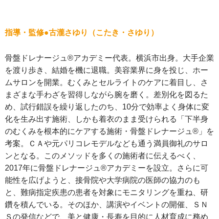
指導・監修●古瀧さゆり（こたき・さゆり）
骨盤ドレナージュ®アカデミー代表。横浜市出身。大手企業
を渡り歩き、結婚を機に退職。美容業界に身を投じ、ホー
ムサロンを開業。むくみとセルライトのケアに着目し、さ
まざまな手わざを習得しながら腕を磨く。差別化を図るた
め、試行錯誤を繰り返したのち、10分で効率よく身体に変
化を生み出す施術、しかも着衣のまま受けられる「下半身
のむくみを根本的にケアする施術・骨盤ドレナージュ®」を
考案。ＣＡや元パリコレモデルなども通う満員御礼のサロ
ンとなる。このメソッドを多くの施術者に伝えるべく、
2017年に骨盤ドレナージュ®アカデミーを設立。さらに可
能性を広げようと、接骨院や大学病院の医師の協力のも
と、難病指定疾患の患者を対象にモニタリングを重ね、研
鑽を積んでいる。そのほか、講演やイベントの開催、ＳＮ
Ｓの発信などで、美と健康・長寿を目的に人材育成に務め