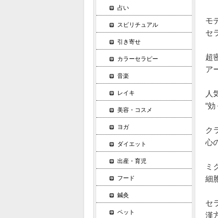
占い
モ
スピリチュアル
セ
引き寄せ
超
カラーセラピー
ア
音楽
レイキ
人
“
美容・コスメ
ヨガ
ク
心
ダイエット
出産・育児
ミ
フード
細
鍼灸
セ
ペット
漢