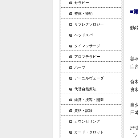
セラピー
■
整体・療術
リフレクソロジー
動
ヘッドスパ
タイマッサージ
アロマテラピー
蓼
自
ハーブ
アーユルヴェーダ
食
代替自然療法
食
経営・接客・開業
自
資格・試験
日
カウンセリング
歴
カード・タロット
「