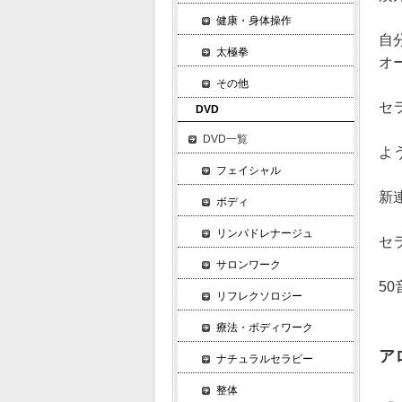
健康・身体操作
自
太極拳
オ
その他
セ
DVD
DVD一覧
よ
フェイシャル
新
ボディ
リンパドレナージュ
セ
サロンワーク
5
リフレクソロジー
療法・ボディワーク
ア
ナチュラルセラピー
整体