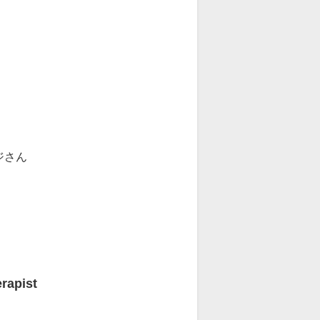
ジさん
」
pist