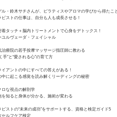
デル・鈴木サチさんが、ピラティスやアロマの学びから得たこ
ラピストの仕事は、自分も人も成長させる！
密着タッチ＋脳内トリートメントで心身をデトックス！
ーユルヴェーダ・フェイシャル
気治療院の若手按摩マッサージ指圧師に教わる
効く手”と“愛される心”の育て方
ライアントの中にすべての答えがある！
の中に起こる感覚を読み解くリーディングの秘密
クロな視点の解剖学
胞を知ると身体が分かる、施術が変わる
ラピストの“未来の成功”をサポートする、資格と検定ガイド5
方セルフケア検定