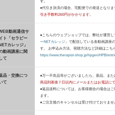
す。
●代引き決済の場合、宅配便での発送となりま
引き手数料260円がかかります。
WEB動画通信サ
●こちらのウェブショップでは、弊社が運営し
イト「セラピー
ーNETカレッジ
」で配信している各動画講座
NETカレッジ」
す。 お申込み方法、視聴方法など詳細はこち
の動画講座に関
https://www.therapist-shop.jp/hpgen/HPB/entri
して
返品・交換につ
●万一不良品等がございましたら、新品、また
いて
商品到着後７日以内にメールまたはお電話に
●返品送料については、お客様都合の場合はご
ます。
●ご注文後のキャンセルは受け付けておりませ