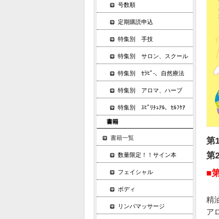
号数順
定期購読申込
特集別 手技
特集別 サロン、スクール
特集別 ｾﾗﾋﾟ-、自然療法
特集別 アロマ、ハーブ
特集別 ｽﾋﾟﾘﾁｭｱﾙ、ｾﾙﾌｹｱ
書籍
書籍一覧
第
第
数量限定！！サイン本
■
フェイシャル
ボディ
精
リンパマッサージ
ア