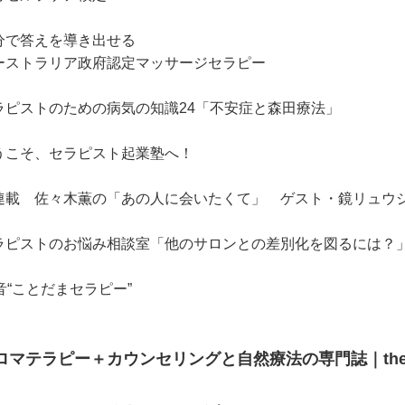
分で答えを導き出せる
ーストラリア政府認定マッサージセラピー
ラピストのための病気の知識24「不安症と森田療法」
うこそ、セラピスト起業塾へ！
連載 佐々木薫の「あの人に会いたくて」 ゲスト・鏡リュウ
ラピストのお悩み相談室「他のサロンとの差別化を図るには？
0音“ことだまセラピー”
ロマテラピー＋カウンセリングと自然療法の専門誌｜thera