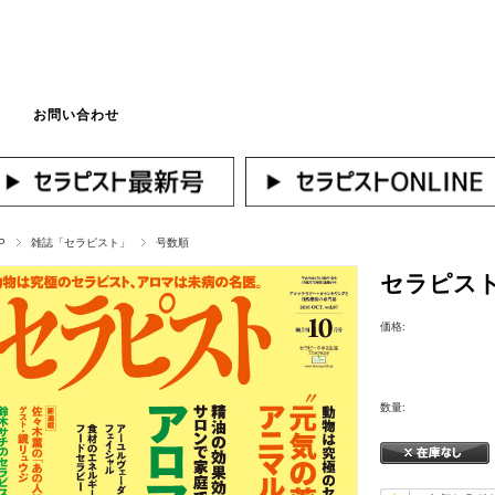
お問い合わせ
マイページへログ
P
雑誌「セラピスト」
号数順
セラピスト2
価格:
数量: