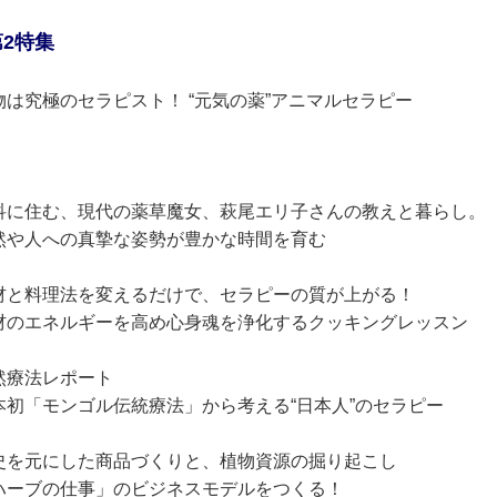
第2特集
物は究極のセラピスト！ “元気の薬”アニマルセラピー
科に住む、現代の薬草魔女、萩尾エリ子さんの教えと暮らし。
然や人への真摯な姿勢が豊かな時間を育む
材と料理法を変えるだけで、セラピーの質が上がる！
材のエネルギーを高め心身魂を浄化するクッキングレッスン
然療法レポート
本初「モンゴル伝統療法」から考える“日本人”のセラピー
史を元にした商品づくりと、植物資源の掘り起こし
ハーブの仕事」のビジネスモデルをつくる！