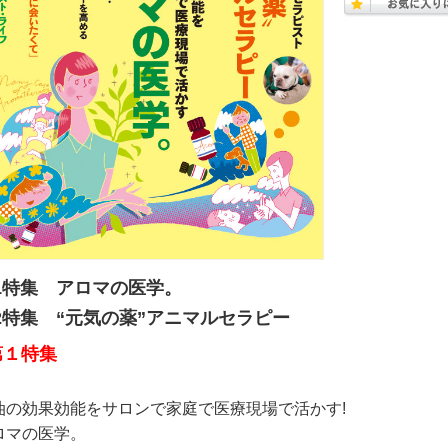
1特集 アロマの医学。
2特集 “元気の薬”アニマルセラピー
第１特集
油の効果効能をサロンで家庭で医療現場で活かす!
ロマの医学。