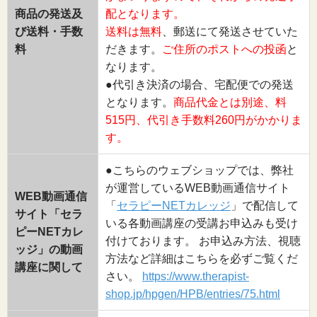
商品の発送及
配となります。
び送料・手数
送料は無料
、郵送にて発送させていた
料
だきます。
ご住所のポストへの投函
と
なります。
●代引き決済の場合、宅配便での発送
となります。
商品代金とは別途、料
515円、代引き手数料260円がかかりま
す。
●こちらのウェブショップでは、弊社
が運営しているWEB動画通信サイト
WEB動画通信
「
セラピーNETカレッジ
」で配信して
サイト「セラ
いる各動画講座の受講お申込みも受け
ピーNETカレ
付けております。 お申込み方法、視聴
ッジ」の動画
方法など詳細はこちらを必ずご覧くだ
講座に関して
さい。
https://www.therapist-
shop.jp/hpgen/HPB/entries/75.html