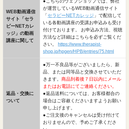
●こちらのウェブショップでは、弊社
が運営しているWEB動画通信サイト
WEB動画通信
「
セラピーNETカレッジ
」で配信して
サイト「セラ
いる各動画講座の受講お申込みも受け
ピーNETカレ
付けております。 お申込み方法、視聴
ッジ」の動画
方法など詳細はこちらを必ずご覧くだ
講座に関して
さい。
https://www.therapist-
shop.jp/hpgen/HPB/entries/75.html
●万一不良品等がございましたら、新
品、または同等品と交換させていただ
きます。
商品到着後７日以内にメール
またはお電話にてご連絡ください。
返品・交換に
●返品送料については、お客様都合の
ついて
場合はご容赦くださいますようお願い
申し上げます。
●ご注文後のキャンセルは受け付けて
おりませんので、予めご了承くださ