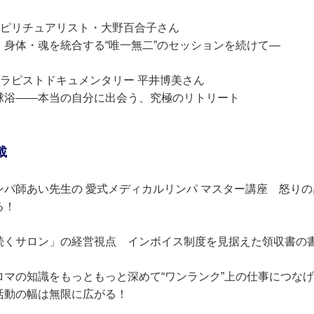
スピリチュアリスト・大野百合子さん
・身体・魂を統合する“唯一無二”のセッションを続けて―
セラピストドキュメンタリー 平井博美さん
球浴――本当の自分に出会う、究極のリトリート
載
ンパ師あい先生の 愛式メディカルリンパ マスター講座 怒り
る！
続くサロン」の経営視点 インボイス制度を見据えた領収書の
ロマの知識をもっともっと深めて“ワンランク”上の仕事につな
活動の幅は無限に広がる！