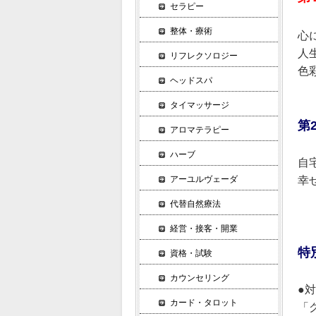
セラピー
整体・療術
心
人
リフレクソロジー
色
ヘッドスパ
タイマッサージ
第
アロマテラピー
ハーブ
自
アーユルヴェーダ
幸
代替自然療法
経営・接客・開業
特
資格・試験
カウンセリング
●
カード・タロット
「