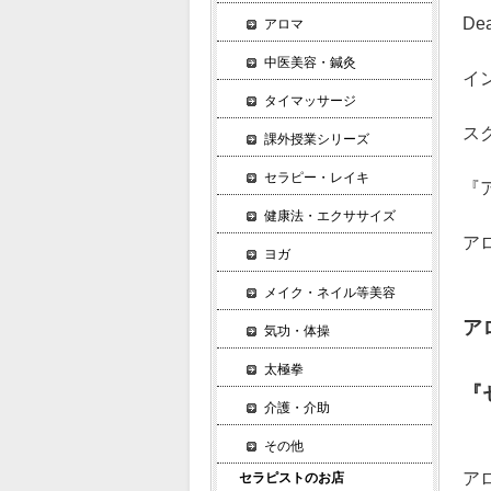
De
アロマ
中医美容・鍼灸
イ
タイマッサージ
ス
課外授業シリーズ
セラピー・レイキ
『
健康法・エクササイズ
ア
ヨガ
メイク・ネイル等美容
ア
気功・体操
太極拳
『
介護・介助
その他
ア
セラピストのお店