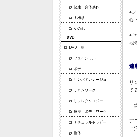
健康・身体操作
●
太極拳
心
その他
●
DVD
地
DVD一覧
フェイシャル
連
ボディ
リンパドレナージュ
リ
て
サロンワーク
リフレクソロジー
「
療法・ボディワーク
ア
ナチュラルセラピー
ア
整体