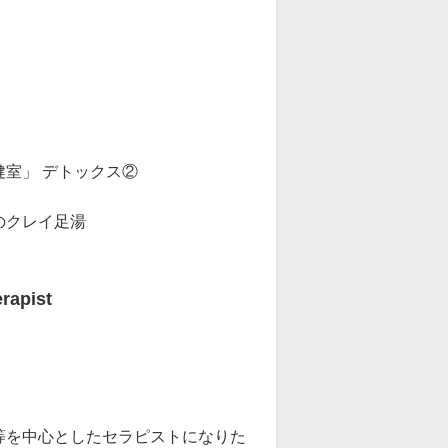
室」 デトックス②
のクレイ足湯
pist
等を中心としたセラピストになりた