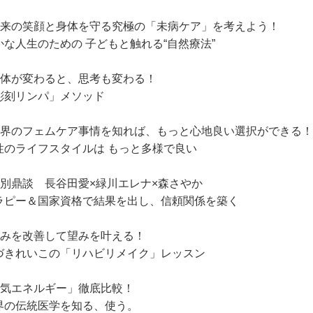
未来の笑顔と身体を守る究極の「未病ケア」を考えよう！
かな人生のための 子どもと触れる“自然療法”
身体が変わると、思考も変わる！
彫刻リンパ」メソッド
世界のフェムケア事情を知れば、もっと心地良い選択ができる！
性のライフスタイルは もっと多様で良い
特別鼎談 長谷田愛×緑川エレナ×森さやか
ラピー＆国家資格で結果を出し、信頼関係を築く
悩みを改善して望みを叶える！
づきれいこの「リハビリメイク」レッスン
「気エネルギー」徹底比較！
界の伝統医学を知る、使う。