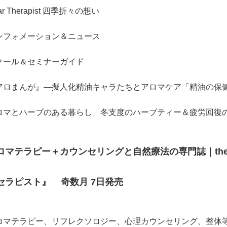
ar Therapist 四季折々の想い
ンフォメーション＆ニュース
クール＆セミナーガイド
アロまんが』―擬人化精油キャラたちとアロマケア「精油の保健
ロマとハーブのある暮らし 冬支度のハーブティー＆疲労回復
ロマテラピー＋カウンセリングと自然療法の専門誌｜thera
セラピスト』 奇数月 7日発売
ロマテラピー、リフレクソロジー、心理カウンセリング、整体