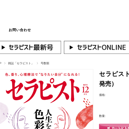
お問い合わせ
マイページへログ
P
雑誌「セラピスト」
号数順
セラピスト2
発売）
価格:
数量: