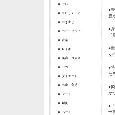
占い
●
スピリチュアル
豊
引き寄せ
●
カラーセラピー
「
音楽
●
レイキ
女
美容・コスメ
ヨガ
●
セ
ダイエット
出産・育児
●
か
フード
鍼灸
●
ペット
世