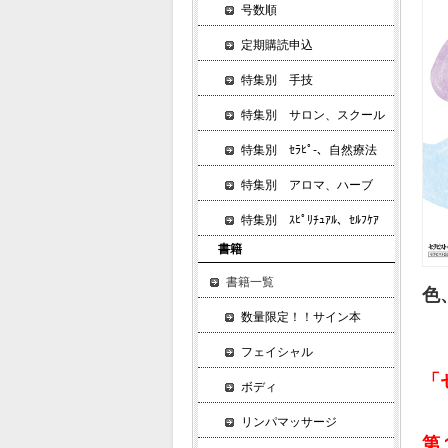
号数順
定期購読申込
特集別 手技
特集別 サロン、スクール
特集別 ｾﾗﾋﾟ-、自然療法
特集別 アロマ、ハーブ
特集別 ｽﾋﾟﾘﾁｭｱﾙ、ｾﾙﾌｹｱ
書籍
書籍一覧
色
数量限定！！サイン本
フェイシャル
「
ボディ
リンパマッサージ
第