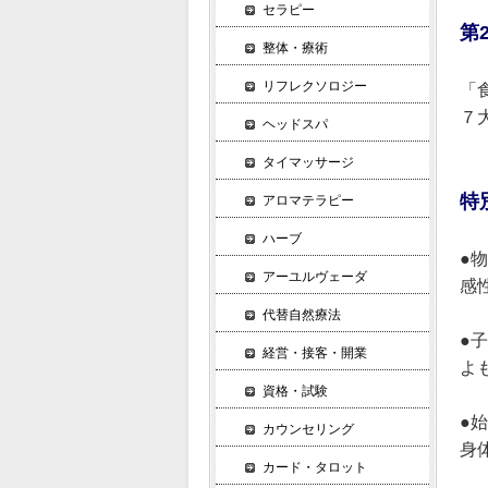
セラピー
第
整体・療術
リフレクソロジー
「
７
ヘッドスパ
タイマッサージ
特
アロマテラピー
ハーブ
●
アーユルヴェーダ
感
代替自然療法
●
経営・接客・開業
よ
資格・試験
●
カウンセリング
身
カード・タロット