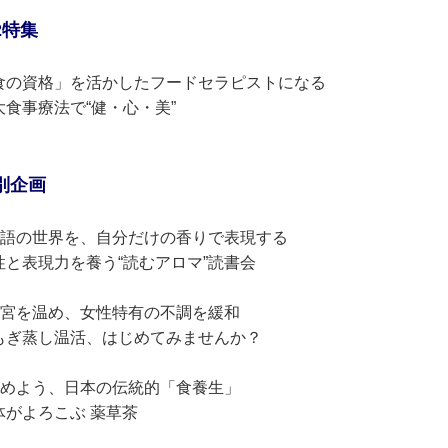
2特集
食の資格」を活かしたフードセラピストになる
大食事療法で“健・心・美”
別企画
物語の世界を、自分だけの香りで表現する
性と表現力を養う“読むアロマ”読書会
子宮を温め、女性特有の不調を緩和
もぎ蒸し温活、はじめてみませんか？
始めよう、日本の伝統的「食養生」
体がよろこぶ 薬草茶