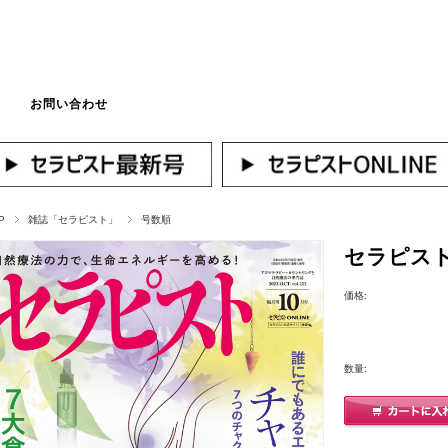
お問い合わせ
マイページへログ
P
雑誌「セラピスト」
号数順
セラピスト2
価格:
数量: