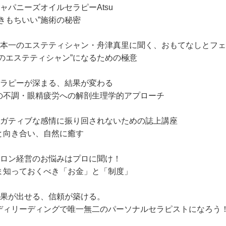
ジャパニーズオイルセラピーAtsu
深きもちいい”施術の秘密
日本一のエステティシャン・舟津真里に聞く、おもてなしとフ
真のエステティシャン”になるための極意
セラピーが深まる、結果が変わる
の不調・眼精疲労への解剖生理学的アプローチ
ネガティブな感情に振り回されないための誌上講座
と向き合い、自然に癒す
サロン経営のお悩みはプロに聞け！
ま知っておくべき「お金」と「制度」
結果が出せる、信頼が築ける。
ディリーディングで唯一無二のパーソナルセラピストになろう