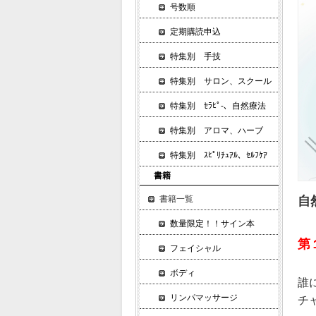
号数順
定期購読申込
特集別 手技
特集別 サロン、スクール
特集別 ｾﾗﾋﾟ-、自然療法
特集別 アロマ、ハーブ
特集別 ｽﾋﾟﾘﾁｭｱﾙ、ｾﾙﾌｹｱ
書籍
書籍一覧
自
数量限定！！サイン本
第
フェイシャル
ボディ
誰
リンパマッサージ
チ