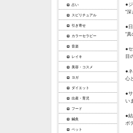
●
占い
“
スピリチュアル
引き寄せ
●
“
カラーセラピー
音楽
●
目
レイキ
美容・コスメ
●
ヨガ
心
ダイエット
●
出産・育児
い
フード
●
鍼灸
ボ
ペット