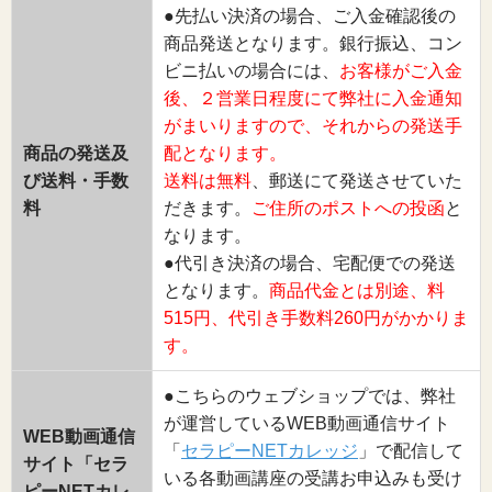
●先払い決済の場合、ご入金確認後の
商品発送となります。銀行振込、コン
ビニ払いの場合には、
お客様がご入金
後、２営業日程度にて弊社に入金通知
がまいりますので、それからの発送手
商品の発送及
配となります。
び送料・手数
送料は無料
、郵送にて発送させていた
料
だきます。
ご住所のポストへの投函
と
なります。
●代引き決済の場合、宅配便での発送
となります。
商品代金とは別途、料
515円、代引き手数料260円がかかりま
す。
●こちらのウェブショップでは、弊社
が運営しているWEB動画通信サイト
WEB動画通信
「
セラピーNETカレッジ
」で配信して
サイト「セラ
いる各動画講座の受講お申込みも受け
ピーNETカレ