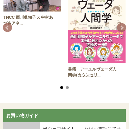
TNCC 西川眞知子 X 中村あ
づさアネ...
書籍 アーユルヴェーダ人
間学(カウンセリ...
お買い物ガイド
当ウェブサイト、またはお電話にて承