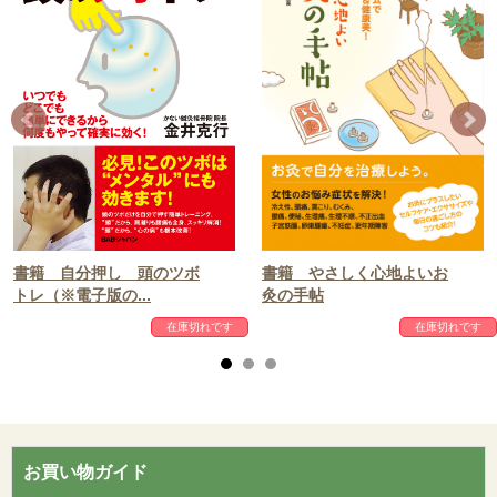
書籍 やさしく心地よいお
書籍 自分押し 頭のツボ
灸の手帖
トレ（※電子版の...
在庫切れです
在庫切れです
お買い物ガイド