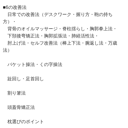
■6の改善法
日常での改善法（デスクワーク・握り方・鞄の持ち
方）・
背骨のオイルマッサージ・脊柱揺らし・胸郭拳上法・
下頚後弯矯正法・胸郭拡張法・肺経活性法・
肘上げ法・セルフ改善法（棒上下法・腕返し法・万歳
法）
バケット操法・くの字操法
趾回し・足首回し
割り箸法
頭蓋骨矯正法
枕選びのポイント