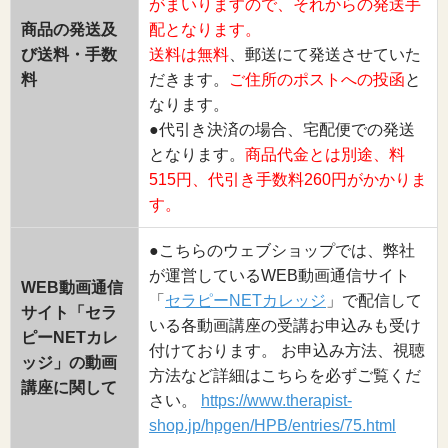
がまいりますので、それからの発送手
商品の発送及
配となります。
び送料・手数
送料は無料
、郵送にて発送させていた
料
だきます。
ご住所のポストへの投函
と
なります。
●代引き決済の場合、宅配便での発送
となります。
商品代金とは別途、料
515円、代引き手数料260円がかかりま
す。
●こちらのウェブショップでは、弊社
が運営しているWEB動画通信サイト
WEB動画通信
「
セラピーNETカレッジ
」で配信して
サイト「セラ
いる各動画講座の受講お申込みも受け
ピーNETカレ
付けております。 お申込み方法、視聴
ッジ」の動画
方法など詳細はこちらを必ずご覧くだ
講座に関して
さい。
https://www.therapist-
shop.jp/hpgen/HPB/entries/75.html