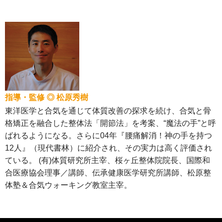
指導・監修 ◎ 松原秀樹
東洋医学と合気を通じて体質改善の探求を続け、合気と骨
格矯正を融合した整体法「開節法」を考案、“魔法の手”と呼
ばれるようになる。さらに04年『腰痛解消！神の手を持つ
12人』（現代書林）に紹介され、その実力は高く評価され
ている。 (有)体質研究所主宰、桜ヶ丘整体院院長、国際和
合医療協会理事／講師、伝承健康医学研究所講師、松原整
体塾＆合気ウォーキング教室主宰。