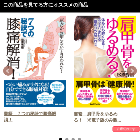
この商品を見てる方にオススメの商品
書籍 ７つの秘訣で膝痛解
書籍 肩甲骨をゆるめ
消！
る！ ※電子版のみ販...
在庫切れです