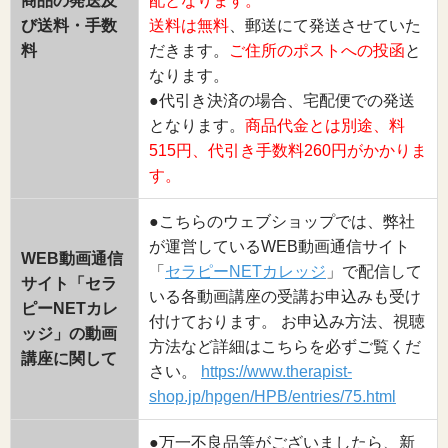
商品の発送及
配となります。
び送料・手数
送料は無料
、郵送にて発送させていた
料
だきます。
ご住所のポストへの投函
と
なります。
●代引き決済の場合、宅配便での発送
となります。
商品代金とは別途、料
515円、代引き手数料260円がかかりま
す。
●こちらのウェブショップでは、弊社
が運営しているWEB動画通信サイト
WEB動画通信
「
セラピーNETカレッジ
」で配信して
サイト「セラ
いる各動画講座の受講お申込みも受け
ピーNETカレ
付けております。 お申込み方法、視聴
ッジ」の動画
方法など詳細はこちらを必ずご覧くだ
講座に関して
さい。
https://www.therapist-
shop.jp/hpgen/HPB/entries/75.html
●万一不良品等がございましたら、新