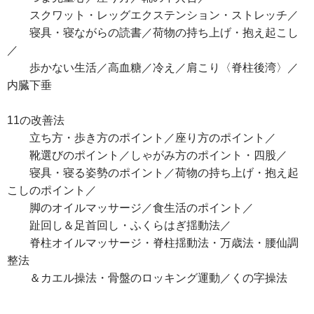
スクワット・レッグエクステンション・ストレッチ／
寝具・寝ながらの読書／荷物の持ち上げ・抱え起こし
／
歩かない生活／高血糖／冷え／肩こり〈脊柱後湾〉／
内臓下垂
11の改善法
立ち方・歩き方のポイント／座り方のポイント／
靴選びのポイント／しゃがみ方のポイント・四股／
寝具・寝る姿勢のポイント／荷物の持ち上げ・抱え起
こしのポイント／
脚のオイルマッサージ／食生活のポイント／
趾回し＆足首回し・ふくらはぎ揺動法／
脊柱オイルマッサージ・脊柱揺動法・万歳法・腰仙調
整法
＆カエル操法・骨盤のロッキング運動／くの字操法