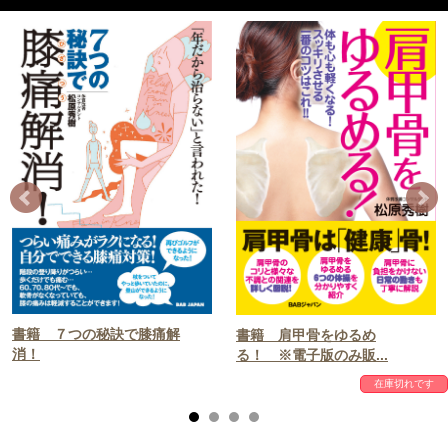
書籍 ７つの秘訣で膝痛解
書籍 肩甲骨をゆるめ
消！
る！ ※電子版のみ販...
在庫切れです