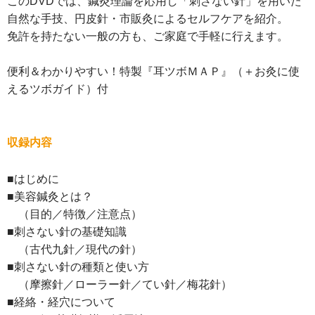
このDVDでは、鍼灸理論を応用し「刺さない針」を用いた
自然な手技、円皮針・市販灸によるセルフケアを紹介。
免許を持たない一般の方も、ご家庭で手軽に行えます。
便利＆わかりやすい！特製『耳ツボＭＡＰ』（＋お灸に使
えるツボガイド）付
収録内容
■はじめに
■美容鍼灸とは？
（目的／特徴／注意点）
■刺さない針の基礎知識
（古代九針／現代の針）
■刺さない針の種類と使い方
（摩擦針／ローラー針／てい針／梅花針）
■経絡・経穴について