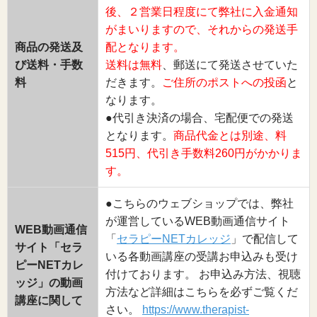
後、２営業日程度にて弊社に入金通知
がまいりますので、それからの発送手
商品の発送及
配となります。
び送料・手数
送料は無料
、郵送にて発送させていた
料
だきます。
ご住所のポストへの投函
と
なります。
●代引き決済の場合、宅配便での発送
となります。
商品代金とは別途、料
515円、代引き手数料260円がかかりま
す。
●こちらのウェブショップでは、弊社
が運営しているWEB動画通信サイト
WEB動画通信
「
セラピーNETカレッジ
」で配信して
サイト「セラ
いる各動画講座の受講お申込みも受け
ピーNETカレ
付けております。 お申込み方法、視聴
ッジ」の動画
方法など詳細はこちらを必ずご覧くだ
講座に関して
さい。
https://www.therapist-