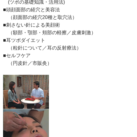
(ツボの基礎知識・活用法)
■頭顔面部の経穴と美容法
（顔面部の経穴20種と取穴法）
■刺さない針による美顔術
（額部・顎部・頬部の軽擦／皮膚刺激）
■耳ツボダイエット
（粒針について／耳の反射療法）
■セルフケア
（円皮針／市販灸）