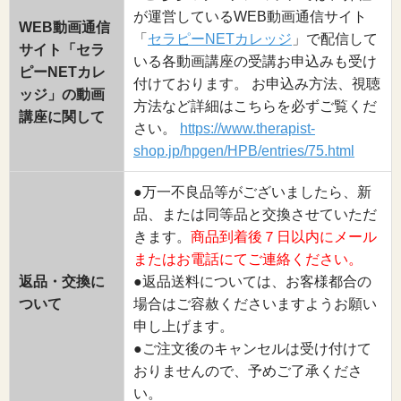
が運営しているWEB動画通信サイト
WEB動画通信
「
セラピーNETカレッジ
」で配信して
サイト「セラ
いる各動画講座の受講お申込みも受け
ピーNETカレ
付けております。 お申込み方法、視聴
ッジ」の動画
方法など詳細はこちらを必ずご覧くだ
講座に関して
さい。
https://www.therapist-
shop.jp/hpgen/HPB/entries/75.html
●万一不良品等がございましたら、新
品、または同等品と交換させていただ
きます。
商品到着後７日以内にメール
またはお電話にてご連絡ください。
返品・交換に
●返品送料については、お客様都合の
ついて
場合はご容赦くださいますようお願い
申し上げます。
●ご注文後のキャンセルは受け付けて
おりませんので、予めご了承くださ
い。