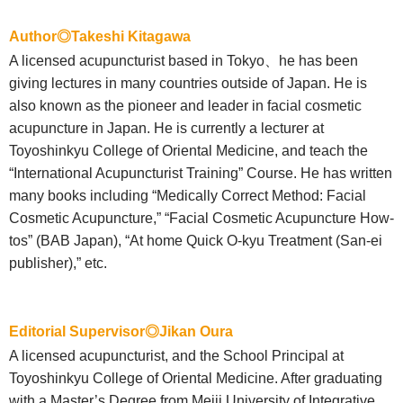
Author◎Takeshi Kitagawa
A licensed acupuncturist based in Tokyo、he has been
giving lectures in many countries outside of Japan. He is
also known as the pioneer and leader in facial cosmetic
acupuncture in Japan. He is currently a lecturer at
Toyoshinkyu College of Oriental Medicine, and teach the
“International Acupuncturist Training” Course. He has written
many books including “Medically Correct Method: Facial
Cosmetic Acupuncture,” “Facial Cosmetic Acupuncture How-
tos” (BAB Japan), “At home Quick O-kyu Treatment (San-ei
publisher),” etc.
Editorial Supervisor◎Jikan Oura
A licensed acupuncturist, and the School Principal at
Toyoshinkyu College of Oriental Medicine. After graduating
with a Master’s Degree from Meiji University of Integrative