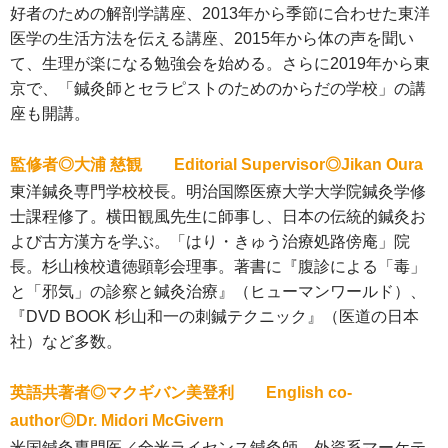
好者のための解剖学講座、2013年から季節に合わせた東洋
医学の生活方法を伝える講座、2015年から体の声を聞い
て、生理が楽になる勉強会を始める。さらに2019年から東
京で、「鍼灸師とセラピストのためのからだの学校」の講
座も開講。
監修者◎大浦 慈観 Editorial Supervisor◎Jikan Oura
東洋鍼灸専門学校校長。明治国際医療大学大学院鍼灸学修
士課程修了。横田観風先生に師事し、日本の伝統的鍼灸お
よび古方漢方を学ぶ。「はり・きゅう治療処路傍庵」院
長。杉山検校遺徳顕彰会理事。著書に『腹診による「毒」
と「邪気」の診察と鍼灸治療』（ヒューマンワールド）、
『DVD BOOK 杉山和一の刺鍼テクニック』（医道の日本
社）など多数。
英語共著者◎マクギバン美登利 English co-
author◎Dr. Midori McGivern
米国鍼灸専門医／全米ライセンス鍼灸師。外資系マーケテ