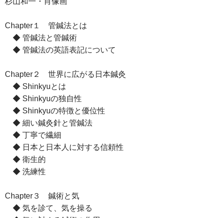
杉山和一・肖像画
Chapter１ 管鍼法とは
◆ 管鍼法と管鍼術
◆ 管鍼法の英語表記について
Chapter２ 世界に広がる日本鍼灸
◆ Shinkyuとは
◆ Shinkyuの独自性
◆ Shinkyuの特徴と優位性
◆ 細い鍼灸針と管鍼法
◆ 丁寧で繊細
◆ 日本と日本人に対する信頼性
◆ 衛生的
◆ 洗練性
Chapter３ 鍼術と気
◆ 気を診て、気を操る