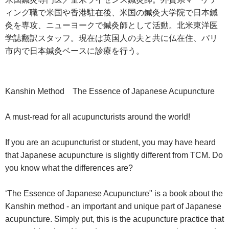
ィング職で米国や香港駐在後、米国の鍼灸大学院で日本鍼
灸を専攻、ニューヨークで鍼灸師として活動。北米東洋医
学誌翻訳スタッフ。現在は英国人の夫と共に仏在住、パリ
市内で日本鍼灸ベースに診療を行う。
Kanshin Method The Essence of Japanese Acupuncture
A must-read for all acupuncturists around the world!
If you are an acupuncturist or student, you may have heard
that Japanese acupuncture is slightly different from TCM. Do
you know what the differences are?
‘The Essence of Japanese Acupuncture" is a book about the
Kanshin method - an important and unique part of Japanese
acupuncture. Simply put, this is the acupuncture practice that