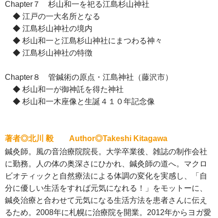
Chapter７ 杉山和一を祀る江島杉山神社
◆ 江戸の一大名所となる
◆ 江島杉山神社の境内
◆ 杉山和一と江島杉山神社にまつわる神々
◆ 江島杉山神社の特徴
Chapter８ 管鍼術の原点・江島神社（藤沢市）
◆ 杉山和一が御神託を得た神社
◆ 杉山和一木座像と生誕４１０年記念像
著者◎北川 毅 Author◎Takeshi Kitagawa
鍼灸師。風の音治療院院長。大学卒業後、雑誌の制作会社
に勤務。人の体の奥深さにひかれ、鍼灸師の道へ。マクロ
ビオティックと自然療法による体調の変化を実感し、「自
分に優しい生活をすれば元気になれる！」をモットーに、
鍼灸治療と合わせて元気になる生活方法を患者さんに伝え
るため。2008年に札幌に治療院を開業。2012年からヨガ愛