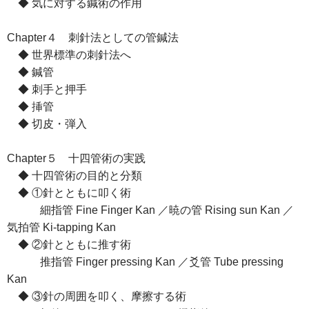
◆ 気に対する鍼術の作用
Chapter４ 刺針法としての管鍼法
◆ 世界標準の刺針法へ
◆ 鍼管
◆ 刺手と押手
◆ 挿管
◆ 切皮・弾入
Chapter５ 十四管術の実践
◆ 十四管術の目的と分類
◆ ①針とともに叩く術
細指管 Fine Finger Kan ／暁の管 Rising sun Kan ／
気拍管 Ki-tapping Kan
◆ ②針とともに推す術
推指管 Finger pressing Kan ／爻管 Tube pressing
Kan
◆ ③針の周囲を叩く、摩擦する術