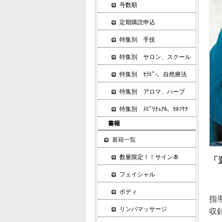
号数順
定期購読申込
特集別 手技
特集別 サロン、スクール
特集別 ｾﾗﾋﾟ-、自然療法
特集別 アロマ、ハーブ
特集別 ｽﾋﾟﾘﾁｭｱﾙ、ｾﾙﾌｹｱ
書籍
書籍一覧
数量限定！！サイン本
「
フェイシャル
ボディ
指
リンパマッサージ
収