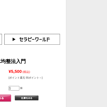
カートをみる
イン（新規会員登録はこちら！）
体均整法入門
¥5,500
(税込)
[ポイント還元 55ポイント～]
個