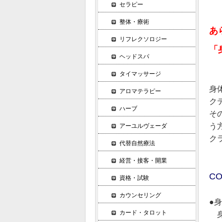
セラピー
整体・療術
あ
リフレクソロジー
「
ヘッドスパ
タイマッサージ
身
アロマテラピー
ク
ハーブ
そ
う
アーユルヴェーダ
ク
代替自然療法
経営・接客・開業
CO
資格・試験
カウンセリング
●
カード・タロット
身