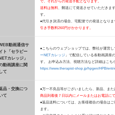
で、それからの発送手配となります。
送料は無料
、郵送にて発送させていただきま
す。
●代引き決済の場合、宅配便での発送となりま
引き手数料260円がかかります。
WEB動画通信サ
●こちらのウェブショップでは、弊社が運営し
イト「セラピー
ーNETカレッジ
」で配信している各動画講座
NETカレッジ」
す。 お申込み方法、視聴方法など詳細はこち
の動画講座に関
https://www.therapist-shop.jp/hpgen/HPB/entri
して
返品・交換につ
●万一不良品等がございましたら、新品、また
いて
商品到着後７日以内にメールまたはお電話に
●返品送料については、お客様都合の場合はご
ます。