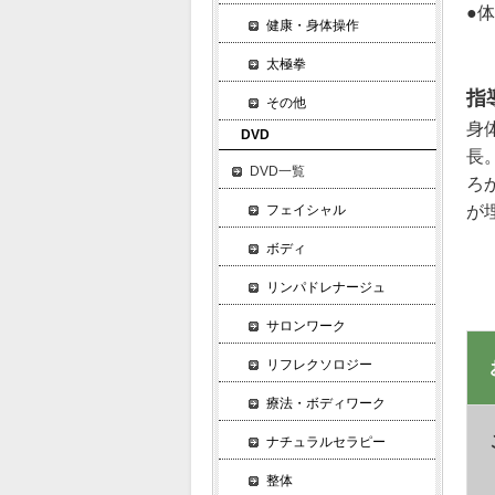
●
健康・身体操作
太極拳
指
その他
身
DVD
長
DVD一覧
ろ
フェイシャル
が
ボディ
リンパドレナージュ
サロンワーク
リフレクソロジー
療法・ボディワーク
ナチュラルセラピー
整体