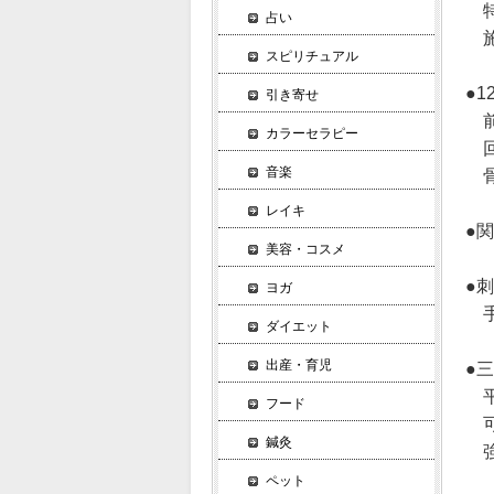
特
占い
施
スピリチュアル
●
引き寄せ
前
カラーセラピー
回
音楽
骨
レイキ
●
美容・コスメ
●
ヨガ
手
ダイエット
出産・育児
●
平
フード
可
鍼灸
強
ペット