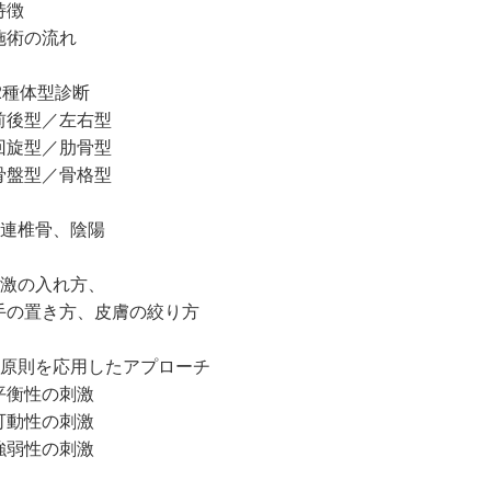
徴
術の流れ
12種体型診断
後型／左右型
旋型／肋骨型
盤型／骨格型
関連椎骨、陰陽
刺激の入れ方、
の置き方、皮膚の絞り方
三原則を応用したアプローチ
衡性の刺激
動性の刺激
弱性の刺激