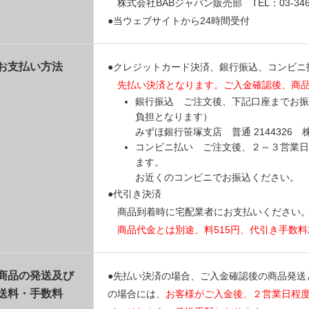
株式会社BABジャパン販売部 TEL：03-3469
●当ウェブサイトから24時間受付
お支払い方法
●クレジットカード決済、銀行振込、コンビニ
先払い決済となります。ご入金確認後、商
銀行振込 ご注文後、下記口座までお振
負担となります）
みずほ銀行笹塚支店 普通 214432
コンビニ払い ご注文後、２～３営業日
ます。
お近くのコンビニでお振込ください。
●代引き決済
商品到着時に宅配業者にお支払いください
商品代金とは別途、料515円、代引き手数料
商品の発送及び
●先払い決済の場合、ご入金確認後の商品発送
送料・手数料
の場合には、
お客様がご入金後、２営業日程