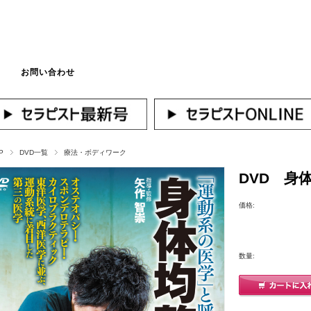
お問い合わせ
マイページへログ
P
DVD一覧
療法・ボディワーク
DVD 身
価格:
数量: