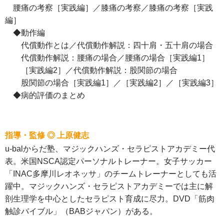
腰痛の考察［実践編］／膝痛の考察／膝痛の考察［実践
編］
◆動作編
代償動作とは／代償動作解説：四十肩・五十肩の場合
代償動作解説：腰痛の場合／腰痛の場合［実践編1］
［実践編2］／代償動作解説：股関節の場合
股関節の場合［実践編1］／［実践編2］／［実践編3］
◆病的評価のまとめ
指導・監修 ◎ 上原健志
u-balからだ塾、マジックハンズ・セラピストアカデミー代
表。米国NSCA認定パーソナルトレーナー。女子サッカー
「INAC多摩川レオネッサ」のチームトレーナーとしても活
躍中。マジックハンズ・セラピストアカデミーでは主に解
剖生理学を中心としたセラピスト育成に尽力。DVD「筋肉
触診バイブル」（BABジャパン）がある。