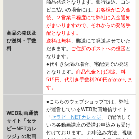
商品発送となります。銀行振込、コン
ビニ払いの場合には、
お客様がご入金
後、２営業日程度にて弊社に入金通知
がまいりますので、それからの発送手
商品の発送及
配となります。
び送料・手数
送料は無料
、郵送にて発送させていた
料
だきます。
ご住所のポストへの投函
と
なります。
●代引き決済の場合、宅配便での発送
となります。
商品代金とは別途、料
515円、代引き手数料260円がかかりま
す。
●こちらのウェブショップでは、弊社
が運営しているWEB動画通信サイト
WEB動画通信
「
セラピーNETカレッジ
」で配信して
サイト「セラ
いる各動画講座の受講お申込みも受け
ピーNETカレ
付けております。 お申込み方法、視聴
ッジ」の動画