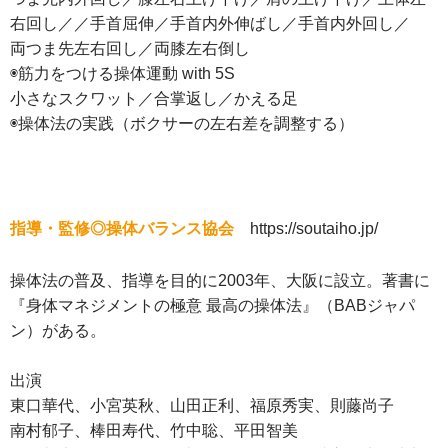
右回し／／手首屈伸／手首内外伸ばし／手首内外回し／
両つま先左右回し／両膝左右倒し
◉筋力をつける操体運動 with 5S
小さなスクワット／合掌返し／かえる足
◉操体法の実践（ボクサーの左右差を調整する）
指導・監修◎操体バランス協会
https://soutaiho.jp/
操体法の普及、指導を目的に2003年、大阪に設立。著書に
『身体マネジメントの極意 最高の操体法』（BABジャパ
ン）がある。
出演
東口華代、小宮英秋、山田正利、福原秀実、則藤尚子
南村郁子、棒田寿代、竹中聡、平田智美