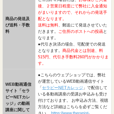
後、２営業日程度にて弊社に入金通知
がまいりますので、それからの発送手
商品の発送及
配となります。
び送料・手数
送料は無料
、郵送にて発送させていた
料
だきます。
ご住所のポストへの投函
と
なります。
●代引き決済の場合、宅配便での発送
となります。
商品代金とは別途、料
515円、代引き手数料260円がかかりま
す。
●こちらのウェブショップでは、弊社
が運営しているWEB動画通信サイト
WEB動画通信
「
セラピーNETカレッジ
」で配信して
サイト「セラ
いる各動画講座の受講お申込みも受け
ピーNETカレ
付けております。 お申込み方法、視聴
ッジ」の動画
方法など詳細はこちらを必ずご覧くだ
講座に関して
さい。
https://www.therapist-