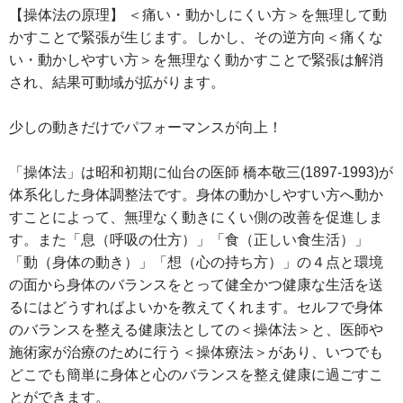
【操体法の原理】 ＜痛い・動かしにくい方＞を無理して動
かすことで緊張が生じます。しかし、その逆方向＜痛くな
い・動かしやすい方＞を無理なく動かすことで緊張は解消
され、結果可動域が拡がります。
少しの動きだけでパフォーマンスが向上！
「操体法」は昭和初期に仙台の医師 橋本敬三(1897-1993)が
体系化した身体調整法です。身体の動かしやすい方へ動か
すことによって、無理なく動きにくい側の改善を促進しま
す。また「息（呼吸の仕方）」「食（正しい食生活）」
「動（身体の動き）」「想（心の持ち方）」の４点と環境
の面から身体のバランスをとって健全かつ健康な生活を送
るにはどうすればよいかを教えてくれます。セルフで身体
のバランスを整える健康法としての＜操体法＞と、医師や
施術家が治療のために行う＜操体療法＞があり、いつでも
どこでも簡単に身体と心のバランスを整え健康に過ごすこ
とができます。