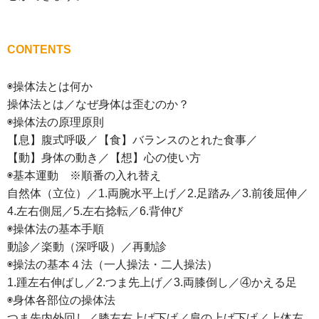
CONTENTS
◉操体法とは何か
操体法とは／なぜ身体は歪むのか？
◉操体法の原理原則
【息】腹式呼吸／【食】バランスのとれた食事／
【動】身体の動き／【想】心の使い方
◉基本運動 ※順番の入れ替え
自然体（立位）／1.両腕水平上げ／2.足踏み／3.前後屈伸／
4.左右側屈／5.左右捻転／6.背伸び
◉操体法の基本手順
動診／楽動（深呼吸）／再動診
◉操法の基本４法（一人操法・二人操法）
1.踵左右伸ばし／2.つま先上げ／3.両膝倒し／④かえる足
◉身体各部位の操体法
つま先内外回し／膝左右上げ下げ／肩の上げ下げ／上体左