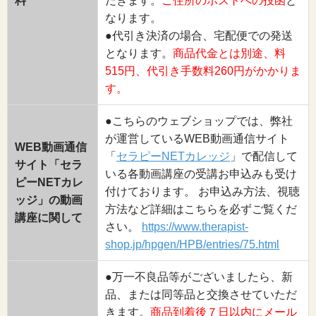
料
だきます。
ご住所のポストへの投函
と
なります。
●代引き決済の場合、宅配便での発送
となります。
商品代金とは別途、料
515円、代引き手数料260円がかかりま
す。
●こちらのウェブショップでは、弊社
が運営しているWEB動画通信サイト
WEB動画通信
「
セラピーNETカレッジ
」で配信して
サイト「セラ
いる各動画講座の受講お申込みも受け
ピーNETカレ
付けております。 お申込み方法、視聴
ッジ」の動画
方法など詳細はこちらを必ずご覧くだ
講座に関して
さい。
https://www.therapist-
shop.jp/hpgen/HPB/entries/75.html
●万一不良品等がございましたら、新
品、または同等品と交換させていただ
きます。
商品到着後７日以内にメール