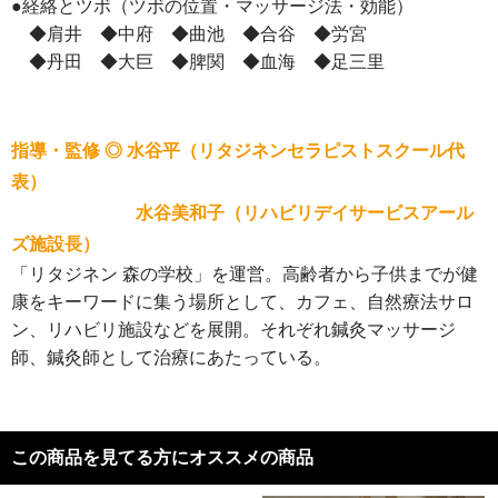
●経絡とツボ（ツボの位置・マッサージ法・効能）
◆肩井 ◆中府 ◆曲池 ◆合谷 ◆労宮
◆丹田 ◆大巨 ◆脾関 ◆血海 ◆足三里
指導・監修 ◎ 水谷平（リタジネンセラピストスクール代
表）
水谷美和子（リハビリデイサービスアール
ズ施設長）
「リタジネン 森の学校」を運営。高齢者から子供までが健
康をキーワードに集う場所として、カフェ、自然療法サロ
ン、リハビリ施設などを展開。それぞれ鍼灸マッサージ
師、鍼灸師として治療にあたっている。
この商品を見てる方にオススメの商品