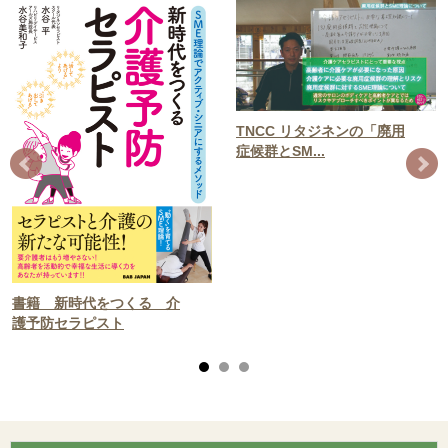
TNCC リタジネンの「廃用
症候群とSM...
書籍 新時代をつくる 介
護予防セラピスト