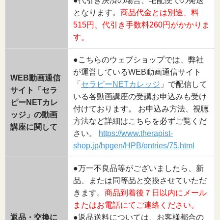
●代引き決済の場合、宅配便での発送
となります。
商品代金とは別途、料
515円、代引き手数料260円がかかりま
す。
●こちらのウェブショップでは、弊社
が運営しているWEB動画通信サイト
WEB動画通信
「
セラピーNETカレッジ
」で配信して
サイト「セラ
いる各動画講座の受講お申込みも受け
ピーNETカレ
付けております。 お申込み方法、視聴
ッジ」の動画
方法など詳細はこちらを必ずご覧くだ
講座に関して
さい。
https://www.therapist-
shop.jp/hpgen/HPB/entries/75.html
●万一不良品等がございましたら、新
品、または同等品と交換させていただ
きます。
商品到着後７日以内にメール
またはお電話にてご連絡ください。
返品・交換に
●返品送料については、お客様都合の