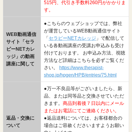
515円、代引き手数料260円がかかりま
す。
●こちらのウェブショップでは、弊社
が運営しているWEB動画通信サイト
WEB動画通信
「
セラピーNETカレッジ
」で配信して
サイト「セラ
いる各動画講座の受講お申込みも受け
ピーNETカレ
付けております。 お申込み方法、視聴
ッジ」の動画
方法など詳細はこちらを必ずご覧くだ
講座に関して
さい。
https://www.therapist-
shop.jp/hpgen/HPB/entries/75.html
●万一不良品等がございましたら、新
品、または同等品と交換させていただ
きます。
商品到着後７日以内にメール
またはお電話にてご連絡ください。
返品・交換に
●返品送料については、お客様都合の
ついて
場合はご容赦くださいますようお願い