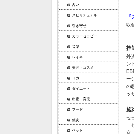
占い
スピリチュアル
『
収
引き寄せ
カラーセラピー
音楽
指
外
レイキ
ン
美容・コスメ
E
ヨガ
ージ
の
ダイエット
ッ
出産・育児
施
フード
セ
鍼灸
ー
ペット
京