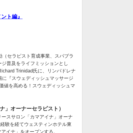
メント編』
動（セラピスト育成事業、スパブラ
ージ普及をライフミッションとし
rd Trinidad氏に、リンパドレナ
学ぶ。書籍に『スウェディッシュマッサージ
の価値を高める！スウェディッシュマ
イナ」オーナーセラピスト）
リリースサロン「カマアイナ」オーナ
術経験を経てウェスティンホテル東
カマアイナ」をオープンする。