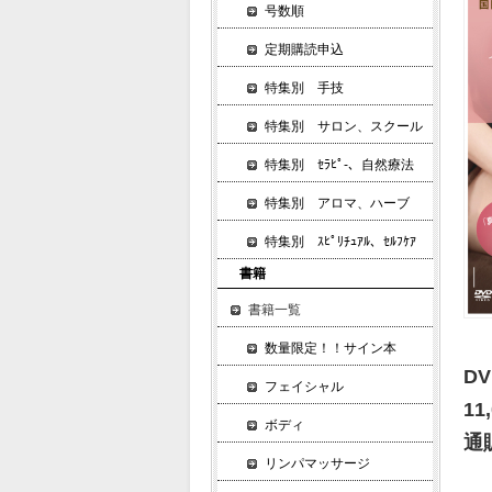
号数順
定期購読申込
特集別 手技
特集別 サロン、スクール
特集別 ｾﾗﾋﾟ-、自然療法
特集別 アロマ、ハーブ
特集別 ｽﾋﾟﾘﾁｭｱﾙ、ｾﾙﾌｹｱ
書籍
書籍一覧
数量限定！！サイン本
D
フェイシャル
11
ボディ
通
リンパマッサージ