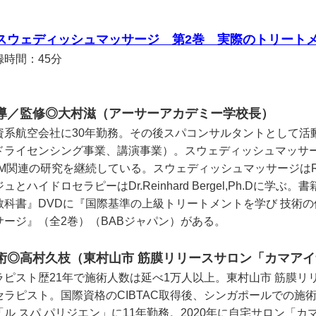
スウェディッシュマッサージ 第2巻 実際のトリート
録時間：45分
導／監修◎大村滋（アーサーアカデミー学校長）
資系航空会社に30年勤務。その後スパコンサルタントとして活
ドライセンシング事業、講演事業）。スウェディッシュマッサ
BM関連の研究を継続している。スウェディッシュマッサージはRicha
ュとハイドロセラピーはDr.Reinhard Bergel,Ph.Dに
教科書』DVDに『国際基準の上級トリートメントを学び 技術
サージ』（全2巻）（BABジャパン）がある。
術◎高村久枝（東村山市 筋膜リリースサロン「カマア
ラピスト歴21年で施術人数は延べ1万人以上。東村山市 筋膜
セラピスト。国際資格のCIBTAC取得後、シンガポールでの施
「ル スパ パリジエン」に11年勤務。2020年に自宅サロン「