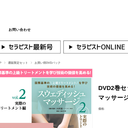
お問い合わせ
マイページへログ
P
通販限定セット
お買い得DVDパック
DVD2巻
マッサー
価格: