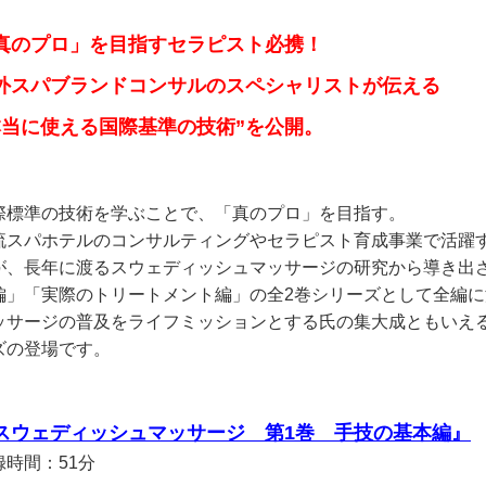
真のプロ」を目指すセラピスト必携！
外スパブランドコンサルのスペシャリストが伝える
本当に使える国際基準の技術”を公開。
際標準の技術を学ぶことで、「真のプロ」を目指す。
流スパホテルのコンサルティングやセラピスト育成事業で活躍
が、長年に渡るスウェディッシュマッサージの研究から導き出
編」「実際のトリートメント編」の全2巻シリーズとして全編
ッサージの普及をライフミッションとする氏の集大成ともいえる
ズの登場です。
スウェディッシュマッサージ 第1巻 手技の基本編』
録時間：51分