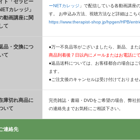
イト「セラピー
ーNETカレッジ
」で配信している各動画講座
NETカレッジ」
す。 お申込み方法、視聴方法など詳細はこち
の動画講座に関
https://www.therapist-shop.jp/hpgen/HPB/entri
して
返品・交換につ
●万一不良品等がございましたら、新品、また
いて
商品到着後７日以内にメールまたはお電話に
●返品送料については、お客様都合の場合はご
ます。
●ご注文後のキャンセルは受け付けておりませ
在庫切れ商品に
完売雑誌・書籍・DVDをご希望の場合、弊社
ついて
の連絡先までお気軽にご相談下さい。
ご連絡先