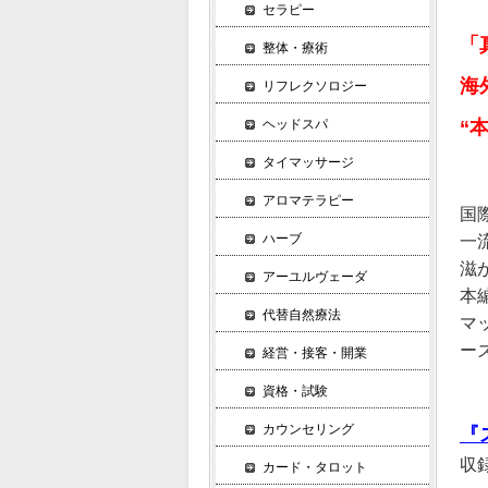
セラピー
「
整体・療術
海
リフレクソロジー
“
ヘッドスパ
タイマッサージ
アロマテラピー
国
ハーブ
一
滋
アーユルヴェーダ
本
代替自然療法
マ
ー
経営・接客・開業
資格・試験
カウンセリング
『
収
カード・タロット