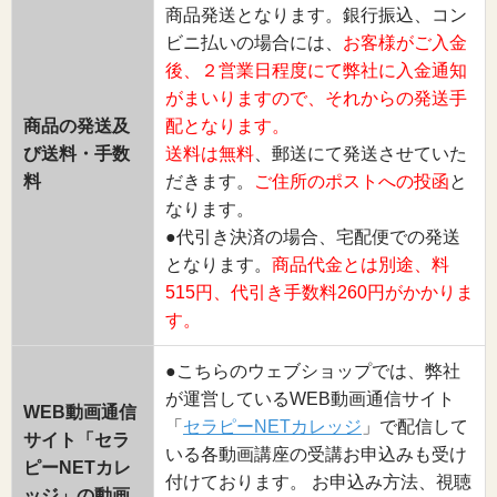
商品発送となります。銀行振込、コン
ビニ払いの場合には、
お客様がご入金
後、２営業日程度にて弊社に入金通知
がまいりますので、それからの発送手
商品の発送及
配となります。
び送料・手数
送料は無料
、郵送にて発送させていた
料
だきます。
ご住所のポストへの投函
と
なります。
●代引き決済の場合、宅配便での発送
となります。
商品代金とは別途、料
515円、代引き手数料260円がかかりま
す。
●こちらのウェブショップでは、弊社
が運営しているWEB動画通信サイト
WEB動画通信
「
セラピーNETカレッジ
」で配信して
サイト「セラ
いる各動画講座の受講お申込みも受け
ピーNETカレ
付けております。 お申込み方法、視聴
ッジ」の動画