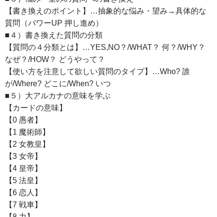
【書き換えのポイント】…抽象的な悩み・望み→具体的な
質問（パワーUP 押し進め）
■４）書き換えた質問の分類
【質問の４分類とは】…YES,NO？/WHAT？ 何？/WHY？
なぜ？/HOW？ どうやって？
【使い方を注意して欲しい質問のタイプ】…Who? 誰
が/Where? どこに/When? いつ
■５）大アルカナの意味を学ぶ
【カードの意味】
【0 愚者】
【1 魔術師】
【2 女教皇】
【3 女帝】
【4 皇帝】
【5 法皇】
【6 恋人】
【7 戦車】
【8 力】