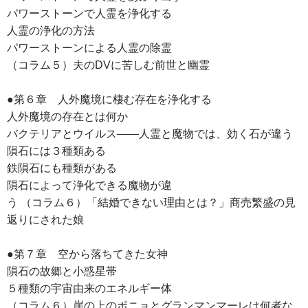
パワーストーンで人霊を浄化する
人霊の浄化の方法
パワーストーンによる人霊の除霊
（コラム５）夫のDVに苦しむ前世と幽霊
●第６章 人外魔境に棲む存在を浄化する
人外魔境の存在とは何か
バクテリアとウイルス――人霊と魔物では、効く石が違う
隕石には３種類ある
鉄隕石にも種類がある
隕石によって浄化できる魔物が違
う （コラム６）「結婚できない理由とは？」商売繁盛の見
返りにされた娘
●第７章 空から落ちてきた女神
隕石の故郷と小惑星帯
５種類の宇宙由来のエネルギー体
（コラム６）崖の上のポニョとグランマンマーレは何者な