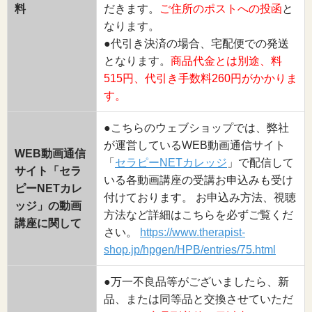
料
だきます。
ご住所のポストへの投函
と
なります。
●代引き決済の場合、宅配便での発送
となります。
商品代金とは別途、料
515円、代引き手数料260円がかかりま
す。
●こちらのウェブショップでは、弊社
が運営しているWEB動画通信サイト
WEB動画通信
「
セラピーNETカレッジ
」で配信して
サイト「セラ
いる各動画講座の受講お申込みも受け
ピーNETカレ
付けております。 お申込み方法、視聴
ッジ」の動画
方法など詳細はこちらを必ずご覧くだ
講座に関して
さい。
https://www.therapist-
shop.jp/hpgen/HPB/entries/75.html
●万一不良品等がございましたら、新
品、または同等品と交換させていただ