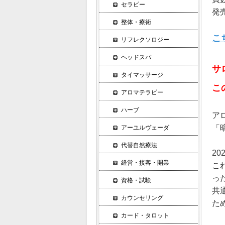
セラピー
発売
整体・療術
こ
リフレクソロジー
ヘッドスパ
サ
タイマッサージ
こ
アロマテラピー
ハーブ
ア
「
アーユルヴェーダ
代替自然療法
2
経営・接客・開業
こ
っ
資格・試験
共
カウンセリング
た
カード・タロット