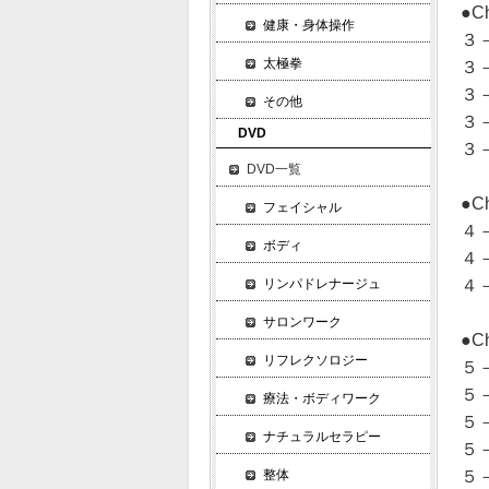
●C
健康・身体操作
３
太極拳
３
３
その他
３
DVD
３
DVD一覧
●C
フェイシャル
４
ボディ
４
４
リンパドレナージュ
サロンワーク
●
リフレクソロジー
５
５
療法・ボディワーク
５
ナチュラルセラピー
５
５
整体