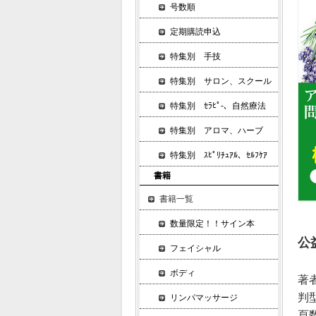
号数順
定期購読申込
特集別 手技
特集別 サロン、スクール
特集別 ｾﾗﾋﾟ-、自然療法
特集別 アロマ、ハーブ
特集別 ｽﾋﾟﾘﾁｭｱﾙ、ｾﾙﾌｹｱ
書籍
書籍一覧
数量限定！！サイン本
公
フェイシャル
ボディ
著
判
リンパマッサージ
頁数