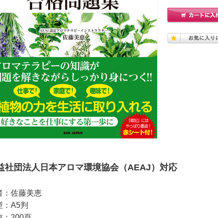
益社団法人日本アロマ環境協会（AEAJ）対応
者：佐藤美恵
型：A5判
：200頁