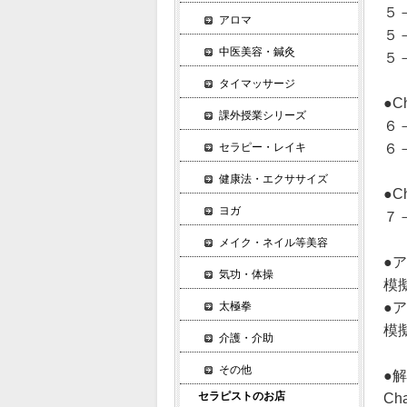
５
アロマ
５
中医美容・鍼灸
５
タイマッサージ
●
課外授業シリーズ
６－
６－
セラピー・レイキ
健康法・エクササイズ
●C
ヨガ
７
メイク・ネイル等美容
●
気功・体操
模
●
太極拳
模
介護・介助
その他
●
セラピストのお店
Cha