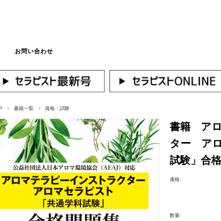
お問い合わせ
マイページへログ
P
書籍一覧
資格・試験
書籍 ア
ター ア
試験」合
価格:
数量: