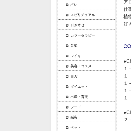
ア
占い
仕
スピリチュアル
植
好
引き寄せ
カラーセラピー
CO
音楽
レイキ
●C
美容・コスメ
１
１－
ヨガ
１－
ダイエット
１－
出産・育児
１－
フード
●C
鍼灸
２
ペット