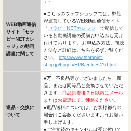
す。
●こちらのウェブショップでは、弊社
が運営しているWEB動画通信サイト
WEB動画通信
「
セラピーNETカレッジ
」で配信して
サイト「セラ
いる各動画講座の受講お申込みも受け
ピーNETカレ
付けております。 お申込み方法、視聴
ッジ」の動画
方法など詳細はこちらを必ずご覧くだ
講座に関して
さい。
https://www.therapist-
shop.jp/hpgen/HPB/entries/75.html
●万一不良品等がございましたら、新
品、または同等品と交換させていただ
きます。
商品到着後７日以内にメール
またはお電話にてご連絡ください。
返品・交換に
●返品送料については、お客様都合の
ついて
場合はご容赦くださいますようお願い
申し上げます。
●ご注文後のキャンセルは受け付けて