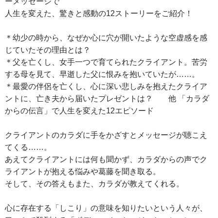
ーメッセージで
人生を変えた、驚きと感動の12ストーリーをご紹介！
＊幼少の時から、なぜか心に穴が開いたような空虚感を感
じていたその理由とは？
＊父を亡くし、女手一つで育てられたクライアント。苦労
する母を見て、早逝した父に恨みを抱いていたが……。
＊最愛の伴侶を亡くし、心に深い悲しみを抱えたクライア
ントに、亡き夫から届いたプレゼントは？ 他 「カラダ
からの伝言」で人生を変えた12エピソード
クライアントのカラダに手をかざすとメッセージが聴こえ
てくる……。
あえてクライアントには何も聞かず、カラダからの声でク
ライアントが抱える悩みや葛藤を聞き取る。
そして、その答えもまた、カラダが教えてくれる。
心に存在する「しこり」の意味を知りたいという人々が、