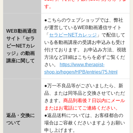
す。
●こちらのウェブショップでは、弊社
が運営しているWEB動画通信サイト
WEB動画通信
「
セラピーNETカレッジ
」で配信して
サイト「セラ
いる各動画講座の受講お申込みも受け
ピーNETカレ
付けております。 お申込み方法、視聴
ッジ」の動画
方法など詳細はこちらを必ずご覧くだ
講座に関して
さい。
https://www.therapist-
shop.jp/hpgen/HPB/entries/75.html
●万一不良品等がございましたら、新
品、または同等品と交換させていただ
きます。
商品到着後７日以内にメール
またはお電話にてご連絡ください。
返品・交換に
●返品送料については、お客様都合の
ついて
場合はご容赦くださいますようお願い
申し上げます。