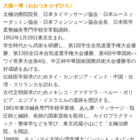
大槻一博（おおつき かずひろ）
太極治療院院長、日本タイマッサージ協会・日本ルースィ
ーダットン協会・日本フォンジューン協会会長、日本医学
柔整鍼灸専門学校非常勤講師。
1952年1月29日東京生まれ。
学生時代から武術を研鑽し、第1回学生合気道選手権大会優
勝、第13回全日本合気道選手権大会優勝、第4回中華国術ハ
ワイ世界大会第4位、中正杯中華国術国際武術大会優勝等の
好成績をあげる。
伝統医学探求のためタイ・カンボジア・インド・中国・台
湾・スリランカを訪れる。
古代文明探求のためメキシコ・グァテマラ・ペルー・ボリ
ビア、エジプト・イスラエルの遺跡を歴訪する。
1981年東洋鍼灸専門学校卒業後、あん摩・マッサージ・指
圧師と鍼師、灸師の国家資格を取得し、カイロプラクティ
ック・整体学などを学び、東京武蔵小山にて「太極治療
院」を開設。
1988年、チェンマイ大学心理学博士ソンバット・タパンヤ