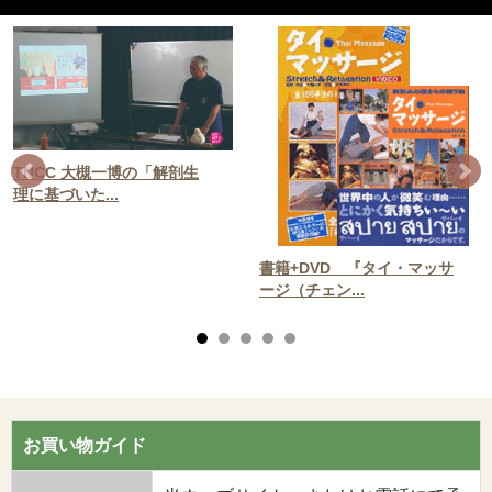
TNCC 大槻一博の「解剖生
理に基づいた...
書籍+DVD 『タイ・マッサ
ージ（チェン...
お買い物ガイド