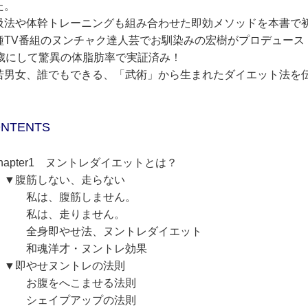
た。
吸法や体幹トレーニングも組み合わせた即効メソッドを本書で
種TV番組のヌンチャク達人芸でお馴染みの宏樹がプロデュース
2歳にして驚異の体脂肪率で実証済み！
若男女、誰でもできる、「武術」から生まれたダイエット法を
NTENTS
hapter1 ヌントレダイエットとは？
腹筋しない、走らない
は、腹筋しません。
は、走りません。
身即やせ法、ヌントレダイエット
魂洋才・ヌントレ効果
即やせヌントレの法則
腹をへこませる法則
ェイプアップの法則