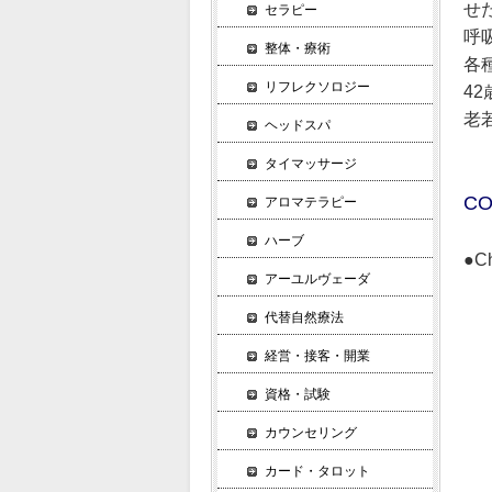
せ
セラピー
呼
整体・療術
各
リフレクソロジー
4
老
ヘッドスパ
タイマッサージ
CO
アロマテラピー
ハーブ
●C
アーユルヴェーダ
▼
私
代替自然療法
私
経営・接客・開業
全
資格・試験
和
▼
カウンセリング
お
カード・タロット
シ