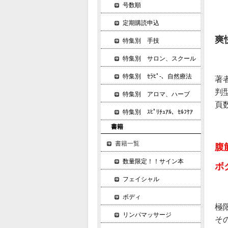
号数順
定期購読申込
爽
特集別 手技
特集別 サロン、スクール
特集別 ｾﾗﾋﾟ-、自然療法
著
判
特集別 アロマ、ハーブ
頁数
特集別 ｽﾋﾟﾘﾁｭｱﾙ、ｾﾙﾌｹｱ
書籍
書籍一覧
腹
数量限定！！サイン本
ボ
フェイシャル
ボディ
極
リンパマッサージ
そ