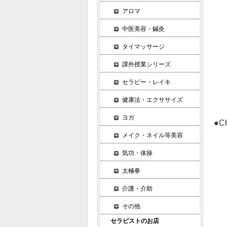
バ
アロマ
▼
中医美容・鍼灸
効
メ
タイマッサージ
課外授業シリーズ
ヌ
セラピー・レイキ
ヌ
ヌ
健康法・エクササイズ
ヨガ
●
▼
メイク・ネイル等美容
あ
気功・体操
・
太極拳
・
・
介護・介助
・
その他
・
セラピストのお店
・