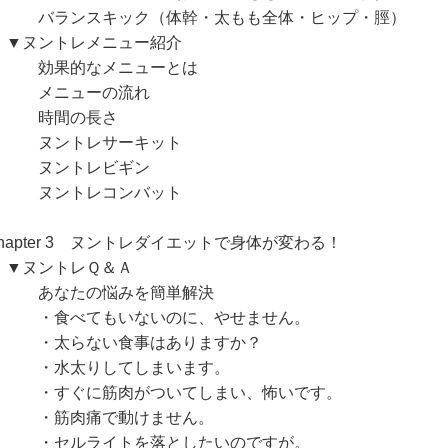
ランスキック（体幹・太もも全体・ヒップ・脛）
ヌントレメニュー紹介
果的なメニューとは
ニューの流れ
時間の長さ
ントレサーキット
ントレビギン
ントレコンバット
Chapter 3 ヌントレダイエットで身体が変わる！
ヌントレＱ＆Ａ
なたの悩みを簡単解決
食べてもいないのに、やせません。
太らない食事はありますか？
水太りしてしまいます。
すぐに筋肉がついてしまい、怖いです。
筋肉痛で動けません。
セルライトを落としたいのですが。