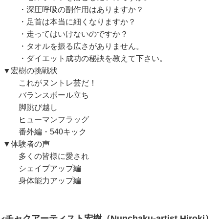
深圧呼吸の副作用はありますか？
足首は本当に細くなりますか？
走ってはいけないのですか？
タオルを振る広さがありません。
ダイエット成功の秘訣を教えて下さい。
宏樹の挑戦状
れがヌントレ芸だ！
ランスボール立ち
脚跳び越し
ューマンフラッグ
外編・540キック
体験者の声
くの皆様に愛され
ェイプアップ編
体能力アップ編
チャクアーティスト宏樹（Nunchaku-artist Hiroki）