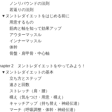
ンリバウンドの法則
若返りの法則
ヌントレダイエットをはじめる前に
用意するもの
肉と軸を知って効果アップ
ウターマッスル
ンナーマッスル
体幹
盤・肩甲骨・中心軸
Chapter 2 ヌントレダイエットをやってみよう！
ヌントレダイエットの基本
ち方とステップ
速さと回数
トレッチ（肩・腰）
え（気をつけ・用意・構え）
ャッチアップ（持ち替え・神経伝達）
ーチ（呼吸調整・体幹・神経伝達）