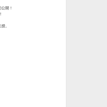
初公開！
！
伝授。