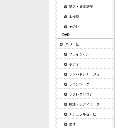
▼
健康・身体操作
太極拳
深
深
その他
▼
DVD
ア
DVD一覧
サ
ア
フェイシャル
ナ
ボディ
ワ
リンパドレナージュ
フ
サ
サロンワーク
カ
リフレクソロジー
▼
体
療法・ボディワーク
バ
ナチュラルセラピー
バ
整体
バ