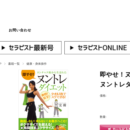
お問い合わせ
マイページへログ
P
書籍一覧
健康・身体操作
即やせ！
ヌントレ
価格:
数量: