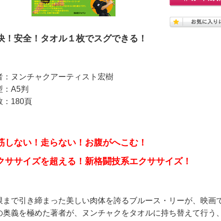
快！安全！タオル１枚でスグできる！
者：ヌンチャクアーティスト宏樹
型：A5判
：180頁
筋しない！走らない！お腹がへこむ！
クササイズを超える！新格闘技系エクササイズ！
限まで引き締まった美しい肉体を誇るブルース・リーが、映画
の奥義を極めた著者が、ヌンチャクをタオルに持ち替えて行う