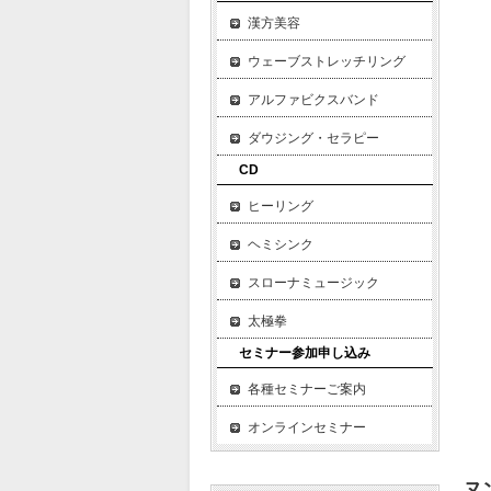
・
漢方美容
・
ウェーブストレッチリング
・
アルファビクスバンド
・
・
ダウジング・セラピー
▼
CD
こ
ヒーリング
バ
ヘミシンク
ヒ
スローナミュージック
番
▼
太極拳
多
セミナー参加申し込み
シ
各種セミナーご案内
身
オンラインセミナー
ヌン