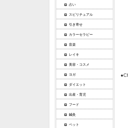
ノ
占い
スピリチュアル
▼
引き寄せ
筋
カラーセラピー
ア
音楽
イ
レイキ
骨
美容・コスメ
ヨガ
●
▼
ダイエット
立
出産・育児
ス
フード
構
鍼灸
キ
ペット
マ