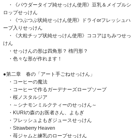
・《パウダータイプ純せっけん使用》豆乳＆メイプルシ
ロップせっけん
・《つぶつぶ状純せっけん使用》ドライorフレッシュハ
ーブ入りせっけん
・《大粒チップ状純せっけん使用》ココアはちみつせっ
けん
・せっけんの形は四角形？ 楕円形？
・色々な形が作れます！
●第二章 春の「アート手ごねせっけん」
・コーヒーの魔法
・コーヒーで作るガーデナーズロープソープ
・桜ノスタルジア
・～シナモンミルクティーのせっけん～
・KURIの森のお医者さん、よもぎ
・フレッシュよもぎジュースせっけん
・Strawberry Heaven
・苺ジャムと練乳のロープせっけん