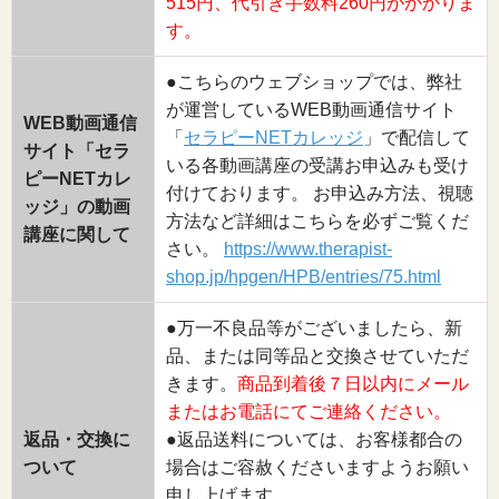
515円、代引き手数料260円がかかりま
す。
●こちらのウェブショップでは、弊社
が運営しているWEB動画通信サイト
WEB動画通信
「
セラピーNETカレッジ
」で配信して
サイト「セラ
いる各動画講座の受講お申込みも受け
ピーNETカレ
付けております。 お申込み方法、視聴
ッジ」の動画
方法など詳細はこちらを必ずご覧くだ
講座に関して
さい。
https://www.therapist-
shop.jp/hpgen/HPB/entries/75.html
●万一不良品等がございましたら、新
品、または同等品と交換させていただ
きます。
商品到着後７日以内にメール
またはお電話にてご連絡ください。
返品・交換に
●返品送料については、お客様都合の
ついて
場合はご容赦くださいますようお願い
申し上げます。