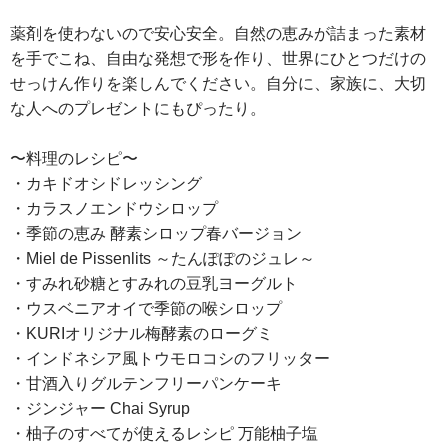
薬剤を使わないので安心安全。自然の恵みが詰まった素材
を手でこね、自由な発想で形を作り、世界にひとつだけの
せっけん作りを楽しんでください。自分に、家族に、大切
な人へのプレゼントにもぴったり。
〜料理のレシピ〜
・カキドオシドレッシング
・カラスノエンドウシロップ
・季節の恵み 酵素シロップ春バージョン
・Miel de Pissenlits ～たんぽぽのジュレ～
・すみれ砂糖とすみれの豆乳ヨーグルト
・ウスベニアオイで季節の喉シロップ
・KURIオリジナル梅酵素のローグミ
・インドネシア風トウモロコシのフリッター
・甘酒入りグルテンフリーパンケーキ
・ジンジャー Chai Syrup
・柚子のすべてが使えるレシピ 万能柚子塩