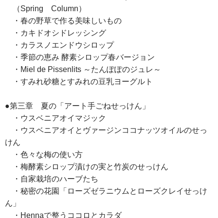
（Spring Column）
・春の野草で作る美味しいもの
・カキドオシドレッシング
・カラスノエンドウシロップ
・季節の恵み 酵素シロップ春バージョン
・Miel de Pissenlits ～たんぽぽのジュレ～
・すみれ砂糖とすみれの豆乳ヨーグルト
●第三章 夏の「アート手ごねせっけん」
・ウスベニアオイマジック
・ウスベニアオイとヴァージンココナッツオイルのせっ
けん
・色々な梅の使い方
・梅酵素シロップ漬けの実と竹炭のせっけん
・自家栽培のハーブたち
・秘密の花園「ローズゼラニウムとローズクレイせっけ
ん」
・Hennaで整うココロとカラダ