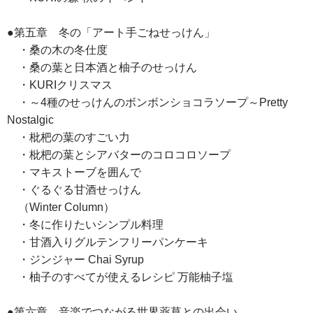
●第五章 冬の「アート手ごねせっけん」
・桑の木の冬仕度
・桑の葉と日本酒と柚子のせっけん
・KURIクリスマス
・～4種のせっけんのボンボンショコラソープ～Pretty
Nostalgic
・枇杷の葉のすごい力
・枇杷の葉とシアバターのコロコロソープ
・マキストーブを囲んで
・ぐるぐる甘酒せっけん
（Winter Column）
・冬に作りたいシンプル料理
・甘酒入りグルテンフリーパンケーキ
・ジンジャー Chai Syrup
・柚子のすべてが使えるレシピ 万能柚子塩
●第六章 音楽でつながる世界薬草との出会い