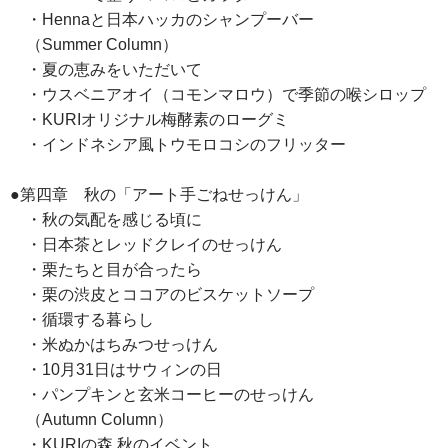
・Hennaと日本ハッカのシャンプーバー
（Summer Column）
・夏の恵みをいただいて
・ウスベニアオイ（コモンマロウ）で季節の喉シロップ
・KURIオリジナル梅酵素のローグミ
・インドネシア風トウモロコシのフリッター
●第四章 秋の「アート手ごねせっけん」
・秋の気配を感じる頃に
・日本茶とレッドクレイのせっけん
・栗たちと目が合ったら
・栗の渋皮とココアのビスケットソープ
・循環する暮らし
・米ぬかはちみつせっけん
・10月31日はサウィンの日
・パンプキンと玄米コーヒーのせっけん
（Autumn Column）
・KURIの森 秋のイベント