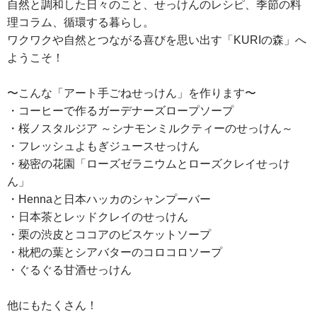
自然と調和した日々のこと、せっけんのレシピ、季節の料
理コラム、循環する暮らし。
ワクワクや自然とつながる喜びを思い出す「KURIの森」へ
ようこそ！
〜こんな「アート手ごねせっけん」を作ります〜
・コーヒーで作るガーデナーズロープソープ
・桜ノスタルジア ～シナモンミルクティーのせっけん～
・フレッシュよもぎジュースせっけん
・秘密の花園「ローズゼラニウムとローズクレイせっけ
ん」
・Hennaと日本ハッカのシャンプーバー
・日本茶とレッドクレイのせっけん
・栗の渋皮とココアのビスケットソープ
・枇杷の葉とシアバターのコロコロソープ
・ぐるぐる甘酒せっけん
他にもたくさん！