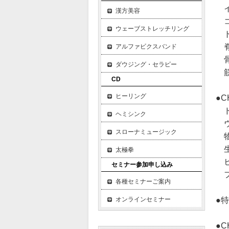
イ
漢方美容
コ
ウェーブストレッチリング
ト
脊
アルファビクスバンド
骨
ダウジング・セラピー
筋
CD
ヒーリング
●
ド
ヘミシンク
ウ
スローナミュージック
物
生
太極拳
ヒ
セミナー参加申し込み
フ
各種セミナーご案内
オンラインセミナー
●
●