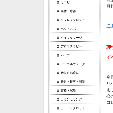
セラピー
頁数
整体・療術
リフレクソロジー
こ
ヘッドスパ
タイマッサージ
アロマテラピー
理
ハーブ
す
アーユルヴェーダ
代替自然療法
今
経営・接客・開業
リ
術
資格・試験
心
カウンセリング
コ
カード・タロット