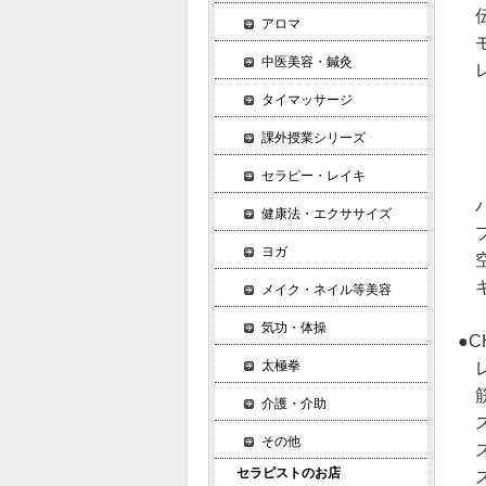
伝
アロマ
モ
中医美容・鍼灸
レ
レ
タイマッサージ
レ
課外授業シリーズ
レ
セラピー・レイキ
レ
パ
健康法・エクササイズ
プ
ヨガ
空
キ
メイク・ネイル等美容
気功・体操
●
太極拳
レ
筋
介護・介助
ス
その他
ス
セラピストのお店
ス