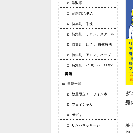
号数順
定期購読申込
特集別 手技
特集別 サロン、スクール
特集別 ｾﾗﾋﾟ-、自然療法
特集別 アロマ、ハーブ
特集別 ｽﾋﾟﾘﾁｭｱﾙ、ｾﾙﾌｹｱ
書籍
書籍一覧
ダ
数量限定！！サイン本
身
フェイシャル
ボディ
著
リンパマッサージ
判