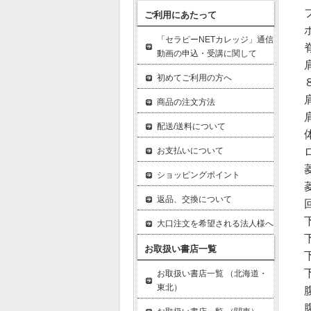
フ
ご利用にあたって
ポ
「セラピーNETカレッジ」通信
脊
動画の申込・受講に関して
肩
初めてご利用の方へ
８
肩
商品の注文方法
肩
配送/送料について
体
お支払いについて
ロ
菱
ショッピングポイント
菱
返品、交換について
回
下
大口注文を希望される法人様へ
下
お取扱い書店一覧
下
下
お取扱い書店一覧 （北海道・
東北）
腹
腹