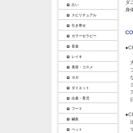
ダ
占い
身
スピリチュアル
引き寄せ
CO
カラーセラピー
音楽
●
「
レイキ
大
美容・コスメ
フ
な
ヨガ
ヨ
ダイエット
ア
出産・育児
日
フード
●
鍼灸
治
マ
ペット