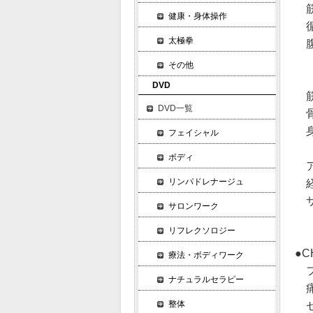
筋
健康・身体操作
循
太極拳
腹
コ
その他
コ
DVD
筋
DVD一覧
骨
身
フェイシャル
コ
ボディ
ア
リンパドレナージュ
経
サ
サロンワーク
コ
リフレクソロジー
●
療法・ボディワーク
フ
ナチュラルセラピー
痛
整体
セ