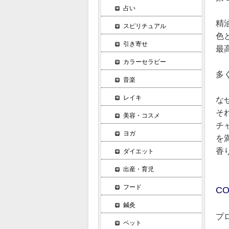
占い
精
スピリチュアル
色
引き寄せ
最
カラーセラピー
多
音楽
レイキ
な
そ
美容・コスメ
チ
ヨガ
を
香
ダイエット
出産・育児
フード
CO
鍼灸
プ
ペット