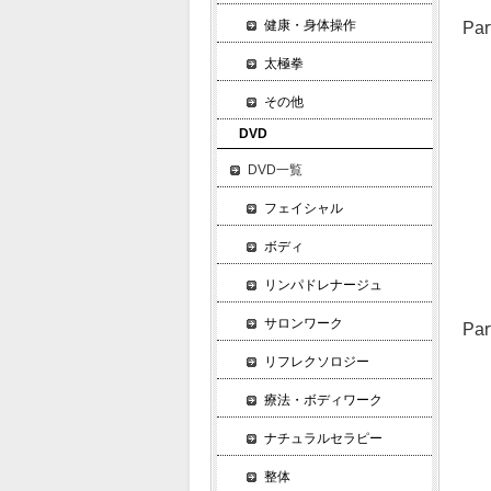
健康・身体操作
P
チ
太極拳
チ
その他
チ
DVD
色
チ
DVD一覧
チ
フェイシャル
人
エ
ボディ
コ
リンパドレナージュ
サロンワーク
P
第
リフレクソロジー
関
療法・ボディワーク
エ
レ
ナチュラルセラピー
ベ
整体