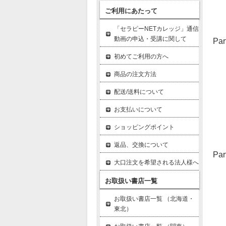
お
ご利用にあたって
コ
「セラピーNETカレッジ」通信
動画の申込・受講に関して
P
第
初めてご利用の方へ
関
商品の注文方法
エ
イ
配送/送料について
ヤ
お支払いについて
お
ショッピングポイント
コ
返品、交換について
P
大口注文を希望される法人様へ
第
関
お取扱い書店一覧
エ
お取扱い書店一覧 （北海道・
ヴ
東北）
ラ