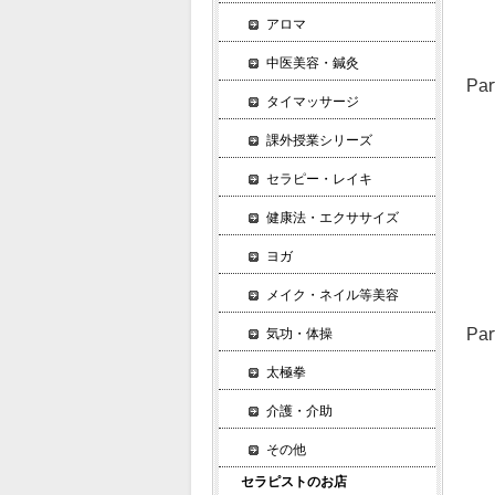
お
アロマ
コ
中医美容・鍼灸
P
タイマッサージ
第
関
課外授業シリーズ
エ
セラピー・レイキ
オ
健康法・エクササイズ
マ
お
ヨガ
コ
メイク・ネイル等美容
P
気功・体操
第
太極拳
関
介護・介助
エ
イ
その他
カ
セラピストのお店