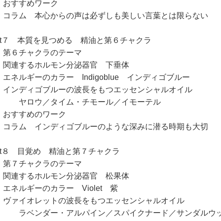
すすめワーク
ラム 本心からの声は必ずしも美しい言葉とは限らない
art７ 本質を見つめる 精油と第６チャクラ
６チャクラのテーマ
連するホルモン分泌器官 下垂体
ネルギーのカラー Indigoblue インディゴブルー
ンディゴブルーの波長をもつエッセンシャルオイル
ロウ／タイム・チモール／イモーテル
すすめのワーク
ラム インディゴブルーのような深みに潜る時期も大切
art８ 目覚め 精油と第７チャクラ
７チャクラのテーマ
連するホルモン分泌器官 松果体
ネルギーのカラー Violet 紫
ァイオレットの波長をもつエッセンシャルオイル
ベンダー・アルパイン／スパイクナード／サンダルウ