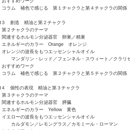
すすめワーク
ラム 補色で感じる 第１チャクラと第４チャクラの関係
art３ 創造 精油と第２チャクラ
２チャクラのテーマ
連するホルモン分泌器官 卵巣／精巣
ネルギーのカラー Orange オレンジ
レンジの波長をもつエッセンシャルオイル
ンダリン・レッド／フェンネル・スウィート／クラリ
すすめワーク
ラム 補色で感じる 第２チャクラと第５チャクラの関係
art４ 個性の表現 精油と第３チャクラ
３チャクラのテーマ
連するホルモン分泌器官 膵臓
ネルギーのカラー Yellow 黄色
エローの波長をもつエッセンシャルオイル
ルダモン／レモングラス／カモミール・ローマン