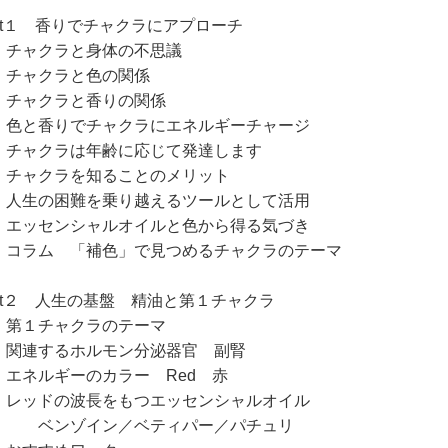
art１ 香りでチャクラにアプローチ
ャクラと身体の不思議
ャクラと色の関係
ャクラと香りの関係
と香りでチャクラにエネルギーチャージ
ャクラは年齢に応じて発達します
ャクラを知ることのメリット
生の困難を乗り越えるツールとして活用
ッセンシャルオイルと色から得る気づき
ラム 「補色」で見つめるチャクラのテーマ
art２ 人生の基盤 精油と第１チャクラ
１チャクラのテーマ
連するホルモン分泌器官 副腎
ネルギーのカラー Red 赤
ッドの波長をもつエッセンシャルオイル
ンゾイン／ベティパー／パチュリ