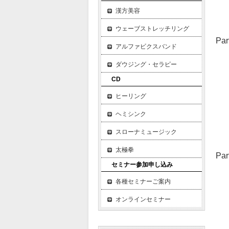
お
漢方美容
コ
ウェーブストレッチリング
P
アルファビクスバンド
第
ダウジング・セラピー
関
エ
CD
グ
ヒーリング
ロ
ヘミシンク
お
コ
スローナミュージック
太極拳
P
セミナー参加申し込み
第
関
各種セミナーご案内
エ
オンラインセミナー
ブ
サ