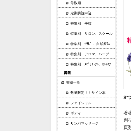
号数順
定期購読申込
特集別 手技
特集別 サロン、スクール
特集別 ｾﾗﾋﾟ-、自然療法
特集別 アロマ、ハーブ
特集別 ｽﾋﾟﾘﾁｭｱﾙ、ｾﾙﾌｹｱ
書籍
書籍一覧
数量限定！！サイン本
8
フェイシャル
著
ボディ
判
リンパマッサージ
頁数