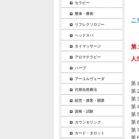
セラピー
整体・療術
こ
リフレクソロジー
ヘッドスパ
第
タイマッサージ
アロマテラピー
人
ハーブ
アーユルヴェーダ
第
代替自然療法
第
第
経営・接客・開業
第
資格・試験
第
第
カウンセリング
第
カード・タロット
第