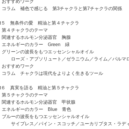
すすめワーク
ラム 補色で感じる 第3チャクラと第7チャクラの関係
art５ 無条件の愛 精油と第４チャクラ
４チャクラのテーマ
連するホルモン分泌器官 胸腺
ネルギーのカラー Green 緑
リーンの波長をもつエッセンシャルオイル
ーズ・アブソリュート／ゼラニウム／ライム／パルマ
すすめワーク
ラム チャクラは現代をよりよく生きるツール
art６ 真実を語る 精油と第５チャクラ
５チャクラのテーマ
連するホルモン分泌器官 甲状腺
ネルギーのカラー Blue 青色
ルーの波長をもつエッセンシャルオイル
イプレス／パイン・スコッチ／ユーカリプタス・ラデ