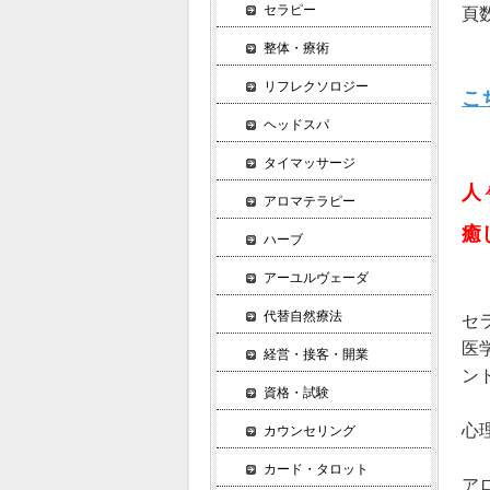
セラピー
頁数
整体・療術
リフレクソロジー
こ
ヘッドスパ
タイマッサージ
人
アロマテラピー
癒
ハーブ
アーユルヴェーダ
代替自然療法
セ
医
経営・接客・開業
ン
資格・試験
心
カウンセリング
カード・タロット
ア