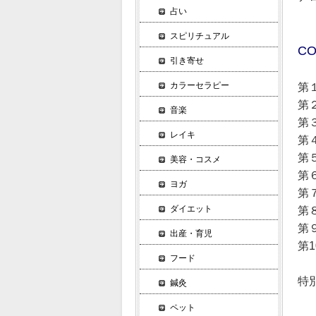
占い
スピリチュアル
CO
引き寄せ
カラーセラピー
第
第
音楽
第
レイキ
第
第
美容・コスメ
第
ヨガ
第
ダイエット
第
第
出産・育児
第
フード
特
鍼灸
ペット