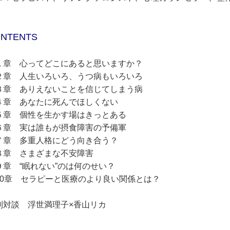
NTENTS
１章 心ってどこにあると思いますか？
２章 人生いろいろ、うつ病もいろいろ
３章 ありえないことを信じてしまう病
４章 あなたに死んでほしくない
５章 個性を生かす場はきっとある
６章 実は誰もが摂食障害の予備軍
７章 多重人格にどう向き合う？
８章 さまざまな不安障害
９章 “眠れない”のは何のせい？
10章 セラピーと医療のより良い関係とは？
別対談 浮世満理子×香山リカ