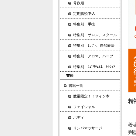
号数順
定期購読申込
特集別 手技
特集別 サロン、スクール
特集別 ｾﾗﾋﾟ-、自然療法
特集別 アロマ、ハーブ
特集別 ｽﾋﾟﾘﾁｭｱﾙ、ｾﾙﾌｹｱ
書籍
書籍一覧
数量限定！！サイン本
精
フェイシャル
ボディ
著
リンパマッサージ
判