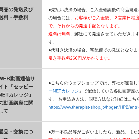
商品の発送及び
●先払い決済の場合、ご入金確認後の商品発送
送料・手数料
の場合には、
お客様がご入金後、２営業日程
で、それからの発送手配となります。
送料は無料
、郵送にて発送させていただきま
す。
●代引き決済の場合、宅配便での発送となりま
引き手数料260円がかかります。
WEB動画通信サ
●こちらのウェブショップでは、弊社が運営し
イト「セラピー
ーNETカレッジ
」で配信している各動画講座
NETカレッジ」
す。 お申込み方法、視聴方法など詳細はこち
の動画講座に関
https://www.therapist-shop.jp/hpgen/HPB/entri
して
返品・交換につ
●万一不良品等がございましたら、新品、また