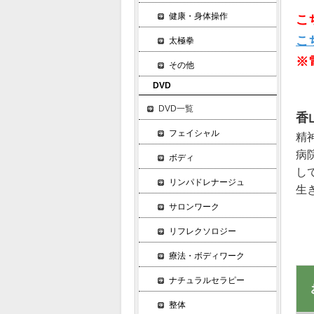
健康・身体操作
こ
こ
太極拳
※
その他
DVD
DVD一覧
香
フェイシャル
精
病
ボディ
し
リンパドレナージュ
生
サロンワーク
リフレクソロジー
療法・ボディワーク
ナチュラルセラピー
整体