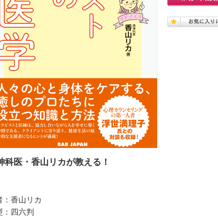
神科医・香山リカが教える！
者：香山リカ
型：四六判