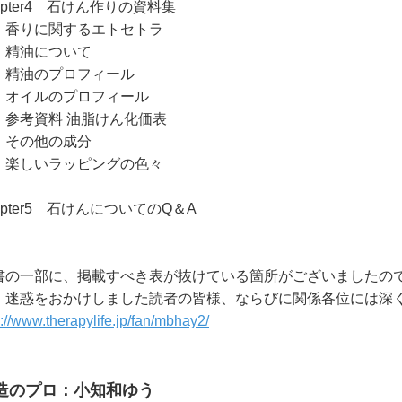
apter4 石けん作りの資料集
りに関するエトセトラ
油について
油のプロフィール
イルのプロフィール
考資料 油脂けん化価表
の他の成分
しいラッピングの色々
apter5 石けんについてのQ＆A
書の一部に、掲載すべき表が抜けている箇所がございました
。迷惑をおかけしました読者の皆様、ならびに関係各位には深く
p://www.therapylife.jp/fan/mbhay2/
造のプロ：小知和ゆう