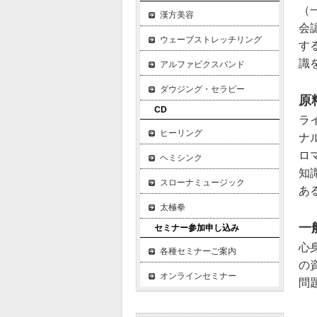
（
漢方美容
会
ウェーブストレッチリング
す
識
アルファビクスバンド
ダウジング・セラピー
原
CD
ラ
ヒーリング
ナ
ロ
ヘミシンク
知
スローナミュージック
あ
太極拳
一
セミナー参加申し込み
心
各種セミナーご案内
の
オンラインセミナー
問