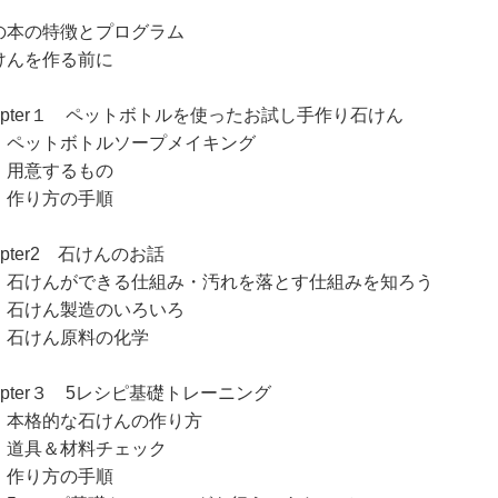
の本の特徴とプログラム
けんを作る前に
hapter１ ペットボトルを使ったお試し手作り石けん
ットボトルソープメイキング
意するもの
り方の手順
apter2 石けんのお話
けんができる仕組み・汚れを落とす仕組みを知ろう
けん製造のいろいろ
けん原料の化学
apter３ 5レシピ基礎トレーニング
格的な石けんの作り方
具＆材料チェック
り方の手順