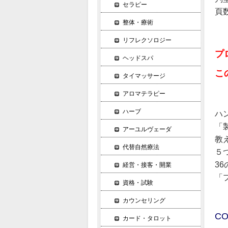
セラピー
頁数
整体・療術
リフレクソロジー
プ
ヘッドスパ
こ
タイマッサージ
アロマテラピー
ハーブ
ハ
「
アーユルヴェーダ
教
代替自然療法
５
3
経営・接客・開業
「
資格・試験
カウンセリング
CO
カード・タロット