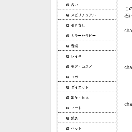
占い
こ
スピリチュアル
石
引き寄せ
c
カラーセラピー
ペ
用
音楽
作
レイキ
美容・コスメ
ch
石
ヨガ
石
ダイエット
石
出産・育児
ch
フード
本
鍼灸
道
作
ペット