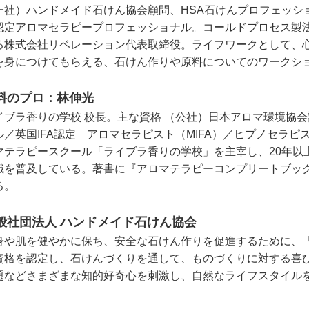
一社）ハンドメイド石けん協会顧問、HSA石けんプロフェッシ
認定アロマセラピープロフェッショナル。コールドプロセス製
る株式会社リベレーション代表取締役。ライフワークとして、
を身につけてもらえる、石けん作りや原料についてのワークシ
料のプロ：林伸光
イブラ香りの学校 校長。主な資格 （公社）日本アロマ環境協
ル／英国IFA認定 アロマセラピスト（MIFA）／ヒプノセラピ
マテラピースクール「ライブラ香りの学校」を主宰し、20年以
識を普及している。著書に『アロマテラピーコンプリートブック
る。
般社団法人 ハンドメイド石けん協会
身や肌を健やかに保ち、安全な石けん作りを促進するために、
資格を認定し、石けんづくりを通して、ものづくりに対する喜
題などさまざまな知的好奇心を刺激し、自然なライフスタイル