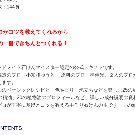
：144頁
ロがコツを教えてくれるから
の一冊できちんとつくれる！
ンドメイド石けんマイスター認定の公式テキストです。
製造のプロ」小知和ゆうと 「原料のプロ」林伸光、２人のプロ
えます。
つのベーシックレシピと、色や香り、泡立ちなどを楽しむ25の
6の精油、20の植物油のプロフィールなど、詳しい成分説明の
プロが丁寧に基礎とコツを教える手作り石けんの本です。」の
NTENTS