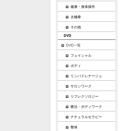
5
健康・身体操作
ピ
E
太極拳
ツ
その他
マ
DVD
ア
小
DVD一覧
基
フェイシャル
ア
ボディ
ホ
オ
リンパドレナージュ
レ
サロンワーク
ク
カ
リフレクソロジー
効
療法・ボディワーク
食
ナチュラルセラピー
泡
整体