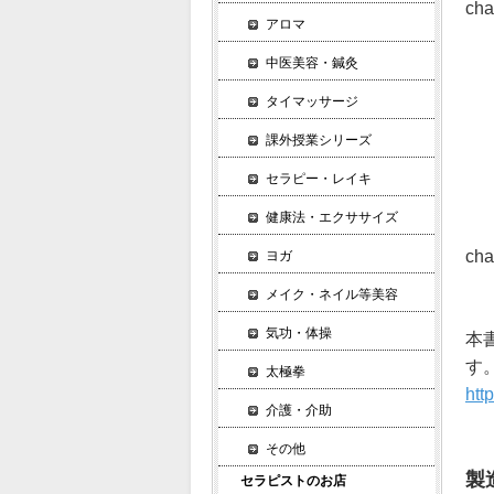
ch
アロマ
香
精
中医美容・鍼灸
精
タイマッサージ
オ
課外授業シリーズ
参
そ
セラピー・レイキ
楽
健康法・エクササイズ
ch
ヨガ
メイク・ネイル等美容
気功・体操
本
す
太極拳
htt
介護・介助
その他
製
セラピストのお店