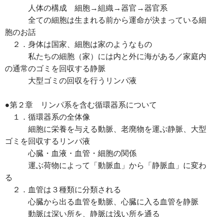
人体の構成 細胞→組織→器官→器官系
全ての細胞は生まれる前から運命が決まっている細
胞のお話
２．身体は国家、細胞は家のようなもの
私たちの細胞（家）には内と外に海がある／家庭内
の通常のゴミを回収する静脈
大型ゴミの回収を行うリンパ液
●第２章 リンパ系を含む循環器系について
１．循環器系の全体像
細胞に栄養を与える動脈、老廃物を運ぶ静脈、大型
ゴミを回収するリンパ液
心臓・血液・血管・細胞の関係
運ぶ荷物によって「動脈血」から「静脈血」に変わ
る
２．血管は３種類に分類される
心臓から出る血管を動脈、心臓に入る血管を静脈
動脈は深い所を、静脈は浅い所を通る