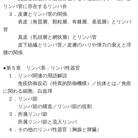
リンパ管に存在するリンパ弁
３．皮膚とリンパ管の関係
表皮（角質層、顆粒層、有棘層、基底層）とリンパ
管
真皮（乳頭層と網状層）とリンパ管
皮下組繊とリンパ管／皮膚のハリや弾力の衰えと浮
腫の関係
●第５章 リンパ系：リンパ性器官
１．リンパ関連の用語解説
免疫防御反応（特異的防御機構）／抗体とは／免疫
に関わる細胞、白血球
２．リンパ節
リンパ節の構造／リンパ節の役割
３．所属リンパ節
所属リンパ節と流入リンパ
４．その他のリンパ性器官（胸腺と脾臓）