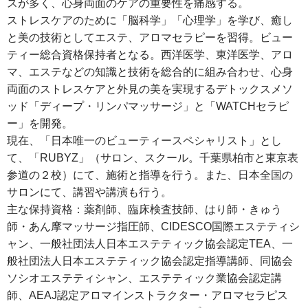
スが多く、心身両面のケアの重要性を痛感する。
ストレスケアのために「脳科学」「心理学」を学び、癒し
と美の技術としてエステ、アロマセラピーを習得。ビュー
ティー総合資格保持者となる。西洋医学、東洋医学、アロ
マ、エステなどの知識と技術を総合的に組み合わせ、心身
両面のストレスケアと外見の美を実現するデトックスメソ
ッド「ディープ・リンパマッサージ」と「WATCHセラピ
ー」を開発。
現在、「日本唯一のビューティースペシャリスト」とし
て、「RUBYZ」（サロン、スクール。千葉県柏市と東京表
参道の２校）にて、施術と指導を行う。また、日本全国の
サロンにて、講習や講演も行う。
主な保持資格：薬剤師、臨床検査技師、はり師・きゅう
師・あん摩マッサージ指圧師、CIDESCO国際エステティシ
ャン、一般社団法人日本エステティック協会認定TEA、一
般社団法人日本エステティック協会認定指導講師、同協会
ソシオエステティシャン、エステティック業協会認定講
師、AEAJ認定アロマインストラクター・アロマセラピス