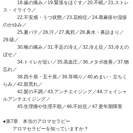
18.歯の痛み／19.緊張をほぐす／20.不眠／21.ストレ
ス・イライラ／
22.不安感・うつ状態／23.花粉症／24.蕁麻疹や湿疹
のかゆみ／
25.夏バテ／26.汗／27.風邪／28.鼻水・鼻詰まり／
29.咳／
30.喉の痛み／31.手足の冷え／32.冷え症／33.冷えの
ぼせ／
34.トイレが近い／35.高血圧／36.メタボ改善／37.物
忘れ／
38.四十肩・五十肩／39.耳鳴り／40.めまい・立ちく
らみ／42.肌荒れ／
42.髪の不調／43.アンチエイジング／44.フェイシャ
ルアンチエイジング／
45.生理痛や生理不順／46.不妊症／47.更年期障害
●第7章 本当のアロマセラピー
アロマセラピーを知っていますか？