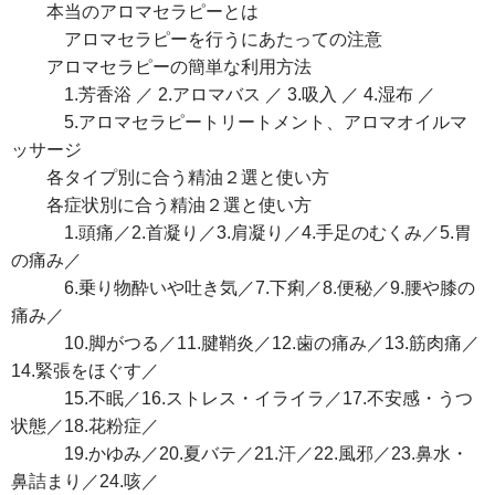
本当のアロマセラピーとは
アロマセラピーを行うにあたっての注意
アロマセラピーの簡単な利用方法
1.芳香浴 ／ 2.アロマバス ／ 3.吸入 ／ 4.湿布 ／
5.アロマセラピートリートメント、アロマオイルマ
ッサージ
各タイプ別に合う精油２選と使い方
各症状別に合う精油２選と使い方
1.頭痛／2.首凝り／3.肩凝り／4.手足のむくみ／5.胃
の痛み／
6.乗り物酔いや吐き気／7.下痢／8.便秘／9.腰や膝の
痛み／
10.脚がつる／11.腱鞘炎／12.歯の痛み／13.筋肉痛／
14.緊張をほぐす／
15.不眠／16.ストレス・イライラ／17.不安感・うつ
状態／18.花粉症／
19.かゆみ／20.夏バテ／21.汗／22.風邪／23.鼻水・
鼻詰まり／24.咳／