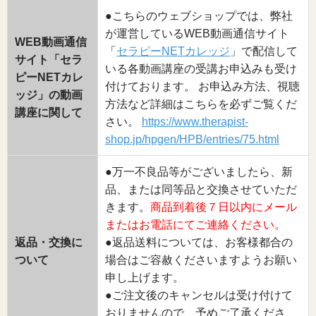
●こちらのウェブショップでは、弊社
が運営しているWEB動画通信サイト
WEB動画通信
「
セラピーNETカレッジ
」で配信して
サイト「セラ
いる各動画講座の受講お申込みも受け
ピーNETカレ
付けております。 お申込み方法、視聴
ッジ」の動画
方法など詳細はこちらを必ずご覧くだ
講座に関して
さい。
https://www.therapist-
shop.jp/hpgen/HPB/entries/75.html
●万一不良品等がございましたら、新
品、または同等品と交換させていただ
きます。
商品到着後７日以内にメール
またはお電話にてご連絡ください。
返品・交換に
●返品送料については、お客様都合の
ついて
場合はご容赦くださいますようお願い
申し上げます。
●ご注文後のキャンセルは受け付けて
おりませんので、予めご了承くださ