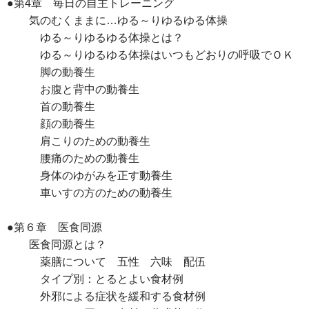
●第4章 毎日の自主トレーニング
気のむくままに…ゆる～りゆるゆる体操
ゆる～りゆるゆる体操とは？
ゆる～りゆるゆる体操はいつもどおりの呼吸でＯＫ
脚の動養生
お腹と背中の動養生
首の動養生
顔の動養生
肩こりのための動養生
腰痛のための動養生
身体のゆがみを正す動養生
車いすの方のための動養生
●第６章 医食同源
医食同源とは？
薬膳について 五性 六味 配伍
タイプ別：とるとよい食材例
外邪による症状を緩和する食材例