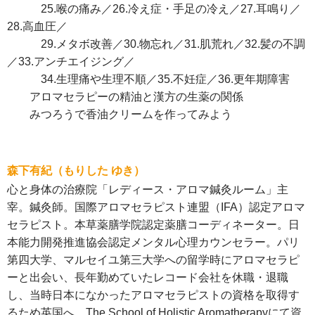
25.喉の痛み／26.冷え症・手足の冷え／27.耳鳴り／
28.高血圧／
29.メタボ改善／30.物忘れ／31.肌荒れ／32.髪の不調
／33.アンチエイジング／
34.生理痛や生理不順／35.不妊症／36.更年期障害
アロマセラピーの精油と漢方の生薬の関係
みつろうで香油クリームを作ってみよう
森下有紀（もりした ゆき）
心と身体の治療院「レディース・アロマ鍼灸ルーム」主
宰。鍼灸師。国際アロマセラピスト連盟（IFA）認定アロマ
セラピスト。本草薬膳学院認定薬膳コーディネーター。日
本能力開発推進協会認定メンタル心理カウンセラー。パリ
第四大学、マルセイユ第三大学への留学時にアロマセラピ
ーと出会い、長年勤めていたレコード会社を休職・退職
し、当時日本になかったアロマセラピストの資格を取得す
るため英国へ。The School of Holistic Aromatherapyにて資