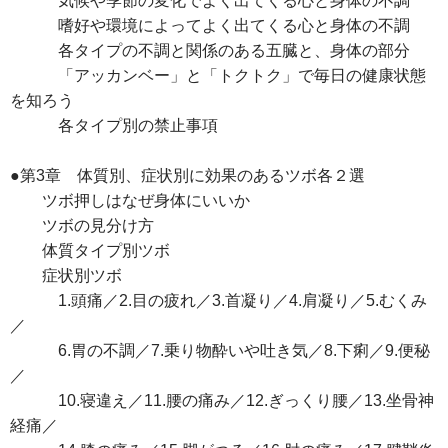
気候や季節の変化でよく出てくる心と身体の不調
嗜好や環境によってよく出てくる心と身体の不調
各タイプの不調と関係のある五臓と、身体の部分
「アッカンベー」と「トクトク」で毎日の健康状態
を知ろう
各タイプ別の禁止事項
●第3章 体質別、症状別に効果のあるツボ各２選
ツボ押しはなぜ身体にいいか
ツボの見分け方
体質タイプ別ツボ
症状別ツボ
1.頭痛／2.目の疲れ／3.首凝り／4.肩凝り／5.むくみ
／
6.胃の不調／7.乗り物酔いや吐き気／8.下痢／9.便秘
／
10.寝違え／11.腰の痛み／12.ぎっくり腰／13.坐骨神
経痛／