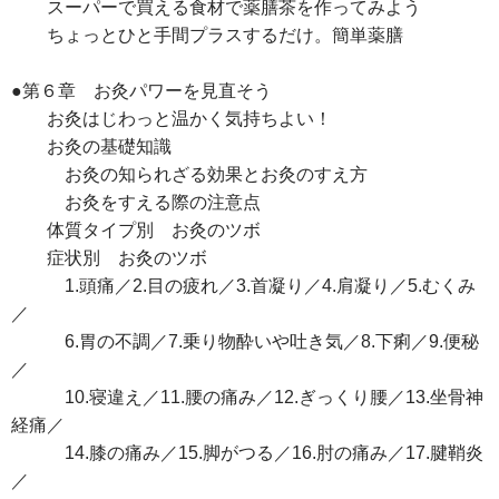
スーパーで買える食材で薬膳茶を作ってみよう
ちょっとひと手間プラスするだけ。簡単薬膳
●第６章 お灸パワーを見直そう
お灸はじわっと温かく気持ちよい！
お灸の基礎知識
お灸の知られざる効果とお灸のすえ方
お灸をすえる際の注意点
体質タイプ別 お灸のツボ
症状別 お灸のツボ
1.頭痛／2.目の疲れ／3.首凝り／4.肩凝り／5.むくみ
／
6.胃の不調／7.乗り物酔いや吐き気／8.下痢／9.便秘
／
10.寝違え／11.腰の痛み／12.ぎっくり腰／13.坐骨神
経痛／
14.膝の痛み／15.脚がつる／16.肘の痛み／17.腱鞘炎
／