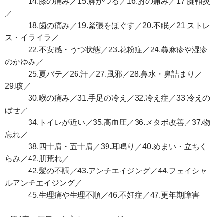
14.膝の痛み／15.脚がつる／16.肘の痛み／17.腱鞘炎
／
18.歯の痛み／19.緊張をほぐす／20.不眠／21.ストレ
ス・イライラ／
22.不安感・うつ状態／23.花粉症／24.蕁麻疹や湿疹
のかゆみ／
25.夏バテ／26.汗／27.風邪／28.鼻水・鼻詰まり／
29.咳／
30.喉の痛み／31.手足の冷え／32.冷え症／33.冷えの
ぼせ／
34.トイレが近い／35.高血圧／36.メタボ改善／37.物
忘れ／
38.四十肩・五十肩／39.耳鳴り／40.めまい・立ちく
らみ／42.肌荒れ／
42.髪の不調／43.アンチエイジング／44.フェイシャ
ルアンチエイジング／
45.生理痛や生理不順／46.不妊症／47.更年期障害