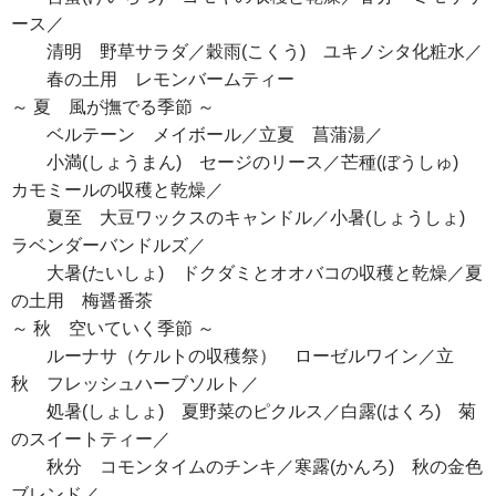
ース／
清明 野草サラダ／穀雨(こくう) ユキノシタ化粧水／
春の土用 レモンバームティー
～ 夏 風が撫でる季節 ～
ベルテーン メイボール／立夏 菖蒲湯／
小満(しょうまん) セージのリース／芒種(ぼうしゅ)
カモミールの収穫と乾燥／
夏至 大豆ワックスのキャンドル／小暑(しょうしょ)
ラベンダーバンドルズ／
大暑(たいしょ) ドクダミとオオバコの収穫と乾燥／夏
の土用 梅醤番茶
～ 秋 空いていく季節 ～
ルーナサ（ケルトの収穫祭） ローゼルワイン／立
秋 フレッシュハーブソルト／
処暑(しょしょ) 夏野菜のピクルス／白露(はくろ) 菊
のスイートティー／
秋分 コモンタイムのチンキ／寒露(かんろ) 秋の金色
ブレンド／