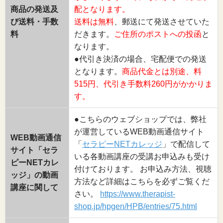
商品の発送及
配となります。
び送料・手数
送料は無料
、郵送にて発送させていた
料
だきます。
ご住所のポストへの投函
と
なります。
●代引き決済の場合、宅配便での発送
となります。
商品代金とは別途、料
515円、代引き手数料260円がかかりま
す。
●こちらのウェブショップでは、弊社
が運営しているWEB動画通信サイト
WEB動画通信
「
セラピーNETカレッジ
」で配信して
サイト「セラ
いる各動画講座の受講お申込みも受け
ピーNETカレ
付けております。 お申込み方法、視聴
ッジ」の動画
方法など詳細はこちらを必ずご覧くだ
講座に関して
さい。
https://www.therapist-
shop.jp/hpgen/HPB/entries/75.html