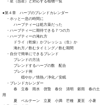
・星（惑星）と対応する植物一覧
●第４章 ハーブのブレンドカレンダー
・ホッと一息の時間に
ハーブティーは処方薬だった
・ハーブティーに期待できる７つの力
・ハーブティーの淹れ方
ドライ（乾燥）かフレッシュ（生）か
淹れ方／飲むタイミング／飲む期間
・自分で簡単にできるブレンド
ブレンドの方法
ブレンドするハーブの数 配合
ブレンド例
穏やか／情熱／浄化／安眠
・ブレンドカレンダー
春 立春 雨水 啓蟄 春分 清明 穀雨 春の土
用
夏 ベルテーン 立夏 小満 芒種 夏至 小暑