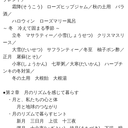
霜降(そうこう) ローズヒップジャム／秋の土用 バラ
酒／
ハロウィン ローズマリー風呂
～ 冬 冷えて固まる季節 ～
立冬 マサラティー／小雪(しょうせつ) クリスマスリ
ース／
大雪(たいせつ) サフランティー／冬至 柚子ポン酢／
正月 屠蘇(とそ)／
小寒(しょうかん) 七草粥／大寒(だいかん) ハーブチ
ンキの冬対策／
冬の土用 大根飴 大根湯
●第２章 月のリズムを感じて暮らす
・月と、私たちの心と体
月と地球のつながり
・月のリズムで暮らすヒント
新月 三日月 上弦 十三夜