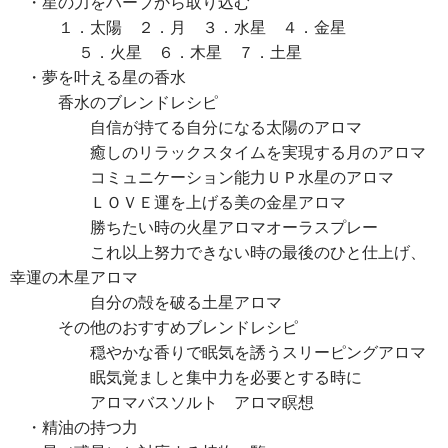
・星の力をハーブから取り込む
１．太陽 ２．月 ３．水星 ４．金星
５．火星 ６．木星 ７．土星
・夢を叶える星の香水
香水のブレンドレシピ
自信が持てる自分になる太陽のアロマ
癒しのリラックスタイムを実現する月のアロマ
コミュニケーション能力ＵＰ水星のアロマ
ＬＯＶＥ運を上げる美の金星アロマ
勝ちたい時の火星アロマオーラスプレー
これ以上努力できない時の最後のひと仕上げ、
幸運の木星アロマ
自分の殻を破る土星アロマ
その他のおすすめブレンドレシピ
穏やかな香りで眠気を誘うスリーピングアロマ
眠気覚ましと集中力を必要とする時に
アロマバスソルト アロマ瞑想
・精油の持つ力