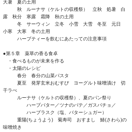
大暑 夏の土用
秋 ルーナサ（ケルトの収穫祭） 立秋 処暑 白
露 秋分 寒露 霜降 秋の土用
冬 サーウィン 立冬 小雪 大雪 冬至 元日
小寒 大寒 冬の土用
ハーブティーを飲むにあたっての注意事項
●第５章 薬草の香る食卓
・食べるものが未来を作る
・太陽のレシピ
春分 春分の山菜パスタ
夏至 発芽玄米おむすび ヨーグルト味噌漬け 切
干ラぺ
ルーナサ（ケルトの収穫祭）、夏のパン祭り
ハーブバター／ツナのパテ／ガスパチョ／
ハーブラスク（塩、バターシュガー）
重陽(ちょうよう) 菊寿司 おすまし 鰆(さわら)の
味噌焼き