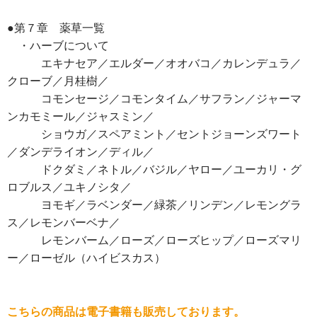
●第７章 薬草一覧
・ハーブについて
エキナセア／エルダー／オオバコ／カレンデュラ／
クローブ／月桂樹／
コモンセージ／コモンタイム／サフラン／ジャーマ
ンカモミール／ジャスミン／
ショウガ／スペアミント／セントジョーンズワート
／ダンデライオン／ディル／
ドクダミ／ネトル／バジル／ヤロー／ユーカリ・グ
ロブルス／ユキノシタ／
ヨモギ／ラベンダー／緑茶／リンデン／レモングラ
ス／レモンバーベナ／
レモンバーム／ローズ／ローズヒップ／ローズマリ
ー／ローゼル（ハイビスカス）
こちらの商品は電子書籍も販売しております。