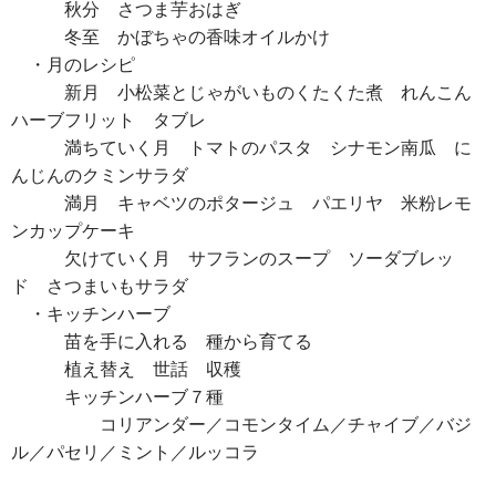
秋分 さつま芋おはぎ
冬至 かぼちゃの香味オイルかけ
・月のレシピ
新月 小松菜とじゃがいものくたくた煮 れんこん
ハーブフリット タブレ
満ちていく月 トマトのパスタ シナモン南瓜 に
んじんのクミンサラダ
満月 キャベツのポタージュ パエリヤ 米粉レモ
ンカップケーキ
欠けていく月 サフランのスープ ソーダブレッ
ド さつまいもサラダ
・キッチンハーブ
苗を手に入れる 種から育てる
植え替え 世話 収穫
キッチンハーブ７種
コリアンダー／コモンタイム／チャイブ／バジ
ル／パセリ／ミント／ルッコラ