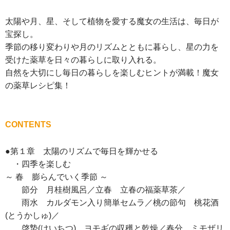
太陽や月、星、そして植物を愛する魔女の生活は、毎日が
宝探し。
季節の移り変わりや月のリズムとともに暮らし、星の力を
受けた薬草を日々の暮らしに取り入れる。
自然を大切にし毎日の暮らしを楽しむヒントが満載！魔女
の薬草レシピ集！
CONTENTS
●第１章 太陽のリズムで毎日を輝かせる
・四季を楽しむ
～ 春 膨らんでいく季節 ～
節分 月桂樹風呂／立春 立春の福薬草茶／
雨水 カルダモン入り簡単セムラ／桃の節句 桃花酒
(とうかしゅ)／
啓蟄(けいちつ) ヨモギの収穫と乾燥／春分 ミモザリ