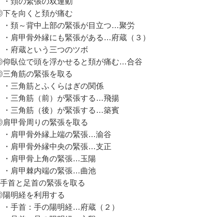
頚の緊張の双連動
下を向くと頚が痛む
頚～背中上部の緊張が目立つ…聚労
肩甲骨外縁にも緊張がある…府蔵（３）
府蔵という三つのツボ
仰臥位で頭を浮かせると頚が痛む…合谷
三角筋の緊張を取る
三角筋とふくらはぎの関係
三角筋（前）が緊張する…飛揚
三角筋（後）が緊張する…築賓
肩甲骨周りの緊張を取る
肩甲骨外縁上端の緊張…渝谷
肩甲骨外縁中央の緊張…支正
肩甲骨上角の緊張…玉陽
肩甲棘内端の緊張…曲池
手首と足首の緊張を取る
陽明経を利用する
手首：手の陽明経…府蔵（２）