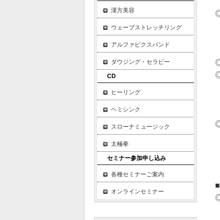
・
漢方美容
◎
・
ウェーブストレッチリング
・
アルファビクスバンド
・
◎
ダウジング・セラピー
◎
CD
・
ヒーリング
・
ヘミシンク
・
◎
スローナミュージック
・
太極拳
・
セミナー参加申し込み
・
・
各種セミナーご案内
■
オンラインセミナー
◎
・