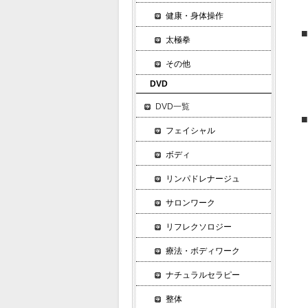
・
健康・身体操作
■
太極拳
・
その他
・
・
DVD
・
DVD一覧
■
フェイシャル
・
・
ボディ
・
リンパドレナージュ
・
サロンワーク
・
・
リフレクソロジー
・
療法・ボディワーク
・
・
ナチュラルセラピー
・
整体