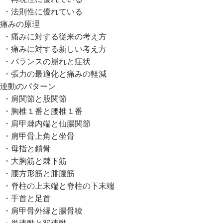
法則性に優れている
痛みの原理
痛みに対する従来の考え方
痛みに対する新しい考え方
バランスの崩れと症状
張力の最適化と痛みの軽減
連動のパターン
肩関節と股関節
胸椎１番と腰椎１番
肩甲棘内端と仙腸関節
肩甲骨上角と坐骨
母指と鎖骨
大胸筋と棘下筋
腰方形筋と腓腹筋
脊柱の上末端と脊柱の下末端
手首と足首
肩甲骨外縁と腸骨稜