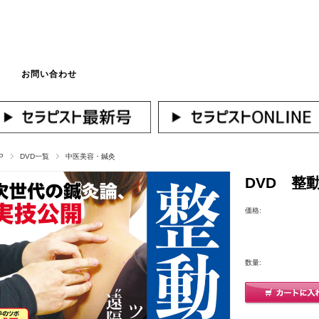
お問い合わせ
マイページへログ
P
DVD一覧
中医美容・鍼灸
DVD 整
価格:
数量: