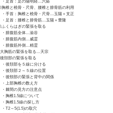
足首：足の陽明経…六谿
胸椎と橈骨・尺骨、腰椎と腓骨筋の利用
手首：胸椎と橈骨・尺骨…玉陽＋支正
足首：腰椎と腓骨筋…玉陽＋豊隆
ふくらはぎの緊張を取る
腓腹筋全体…渝谷
腓腹筋内側…威霊
腓腹筋外側…精霊
大胸筋の緊張を取る…天宗
後頚部の緊張を取る
後頚部を５線に分ける
後頚部２～５線の位置
後頸部の緊張と背中の関係
上部胸椎の数え方
棘間の見方の注意点
胸椎1.5線について
胸椎1.5線の探し方
T2～5(1.5)の取穴