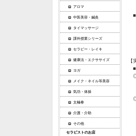
・
アロマ
・
■
中医美容・鍼灸
・
タイマッサージ
・
・
課外授業シリーズ
・
セラピー・レイキ
健康法・エクササイズ
【
■
ヨガ
◎
メイク・ネイル等美容
・
・
気功・体操
◎
太極拳
・
介護・介助
・
・
その他
・
セラピストのお店