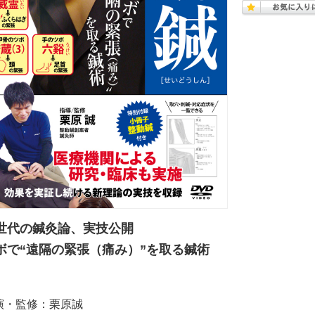
世代の鍼灸論、実技公開
ボで“遠隔の緊張（痛み）”を取る鍼術
演・監修：栗原誠