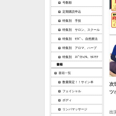
号数順
定期購読申込
特集別 手技
特集別 サロン、スクール
特集別 ｾﾗﾋﾟ-、自然療法
特集別 アロマ、ハーブ
特集別 ｽﾋﾟﾘﾁｭｱﾙ、ｾﾙﾌｹｱ
書籍
書籍一覧
数量限定！！サイン本
次
ツ
フェイシャル
ボディ
リンパマッサージ
出