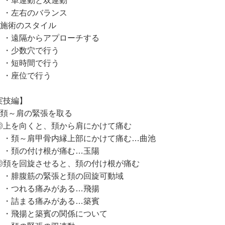
単連動と双連動
左右のバランス
施術のスタイル
遠隔からアプローチする
少数穴で行う
短時間で行う
座位で行う
実技編】
頚～肩の緊張を取る
上を向くと、頚から肩にかけて痛む
頚～肩甲骨内縁上部にかけて痛む…曲池
頚の付け根が痛む…玉陽
頚を回旋させると、頚の付け根が痛む
腓腹筋の緊張と頚の回旋可動域
つれる痛みがある…飛揚
詰まる痛みがある…築賓
飛揚と築賓の関係について