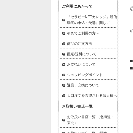
・
ご利用にあたって
◎
・
「セラピーNETカレッジ」通信
動画の申込・受講に関して
・
◎
初めてご利用の方へ
・
商品の注文方法
・
・
配送/送料について
■
お支払いについて
■
ショッピングポイント
・
・
返品、交換について
・
大口注文を希望される法人様へ
・
・
お取扱い書店一覧
・
お取扱い書店一覧 （北海道・
・
東北）
・