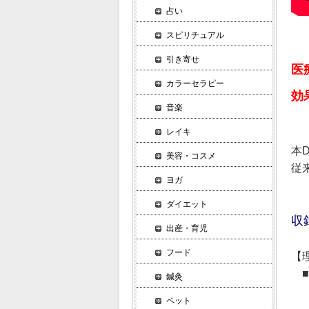
占い
スピリチュアル
引き寄せ
医
カラーセラピー
効
音楽
レイキ
本
美容・コスメ
従
ヨガ
ダイエット
収
出産・育児
フード
【
■
鍼灸
・
ペット
・