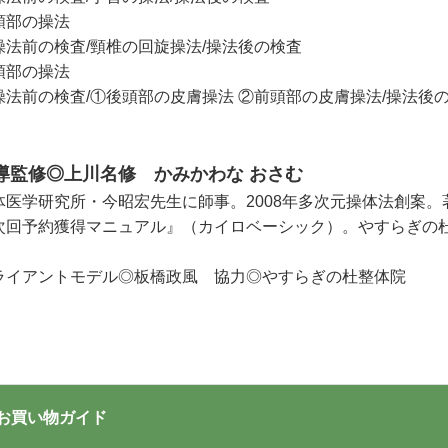
頸部の操法
操法前の検査/頸椎の回旋操法/操法後の検査
頭部の操法
操法前の検査/①後頭部の皮膚操法 ②前頭部の皮膚操法/操法後
導監修◎上川名修 かみかわな おさむ
体医学研究所・今昭宏先生に師事。2008年多次元操体法創案
次回予約獲得マニュアル』（カイロベーシック）。やすらぎの
ライアントモデル◎板橋政風 協力◎やすらぎの杜整体院
お買い物ガイド