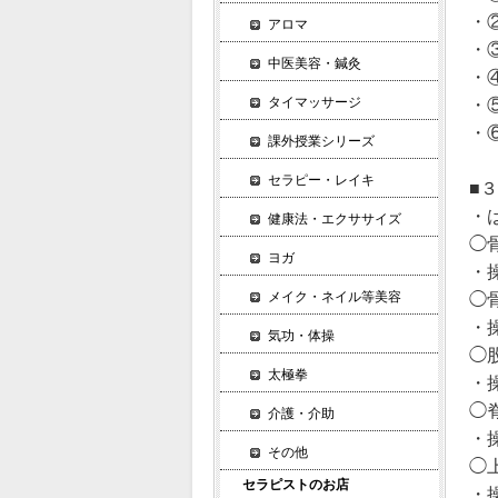
・
アロマ
・
中医美容・鍼灸
・
タイマッサージ
・
・
課外授業シリーズ
セラピー・レイキ
■
・
健康法・エクササイズ
◯
ヨガ
・
メイク・ネイル等美容
◯
・
気功・体操
◯
太極拳
・
◯
介護・介助
・
その他
◯
セラピストのお店
・