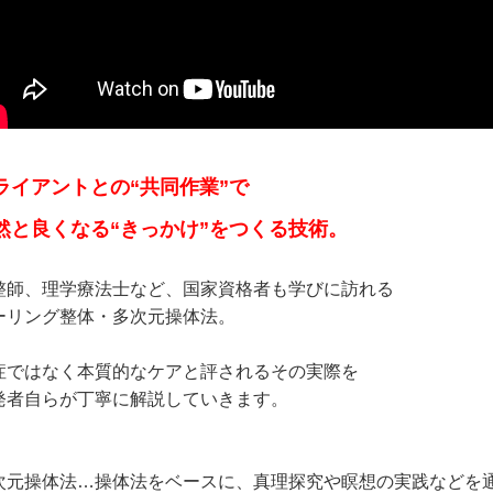
ライアントとの“共同作業”で
然と良くなる“きっかけ”をつくる技術。
整師、理学療法士など、国家資格者も学びに訪れる
ーリング整体・多次元操体法。
症ではなく本質的なケアと評されるその実際を
発者自らが丁寧に解説していきます。
次元操体法…操体法をベースに、真理探究や瞑想の実践などを