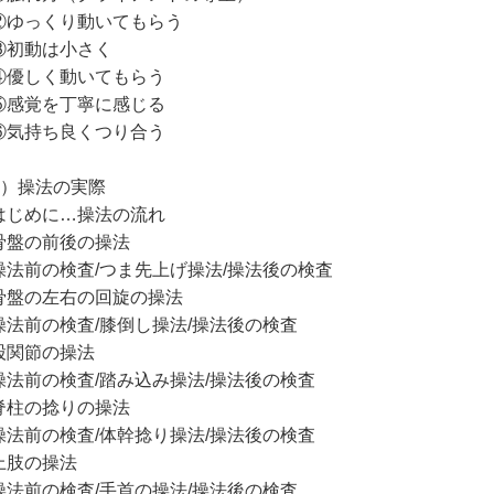
②ゆっくり動いてもらう
③初動は小さく
④優しく動いてもらう
⑤感覚を丁寧に感じる
⑥気持ち良くつり合う
３）操法の実際
はじめに…操法の流れ
骨盤の前後の操法
操法前の検査/つま先上げ操法/操法後の検査
骨盤の左右の回旋の操法
操法前の検査/膝倒し操法/操法後の検査
股関節の操法
操法前の検査/踏み込み操法/操法後の検査
脊柱の捻りの操法
操法前の検査/体幹捻り操法/操法後の検査
上肢の操法
操法前の検査/手首の操法/操法後の検査