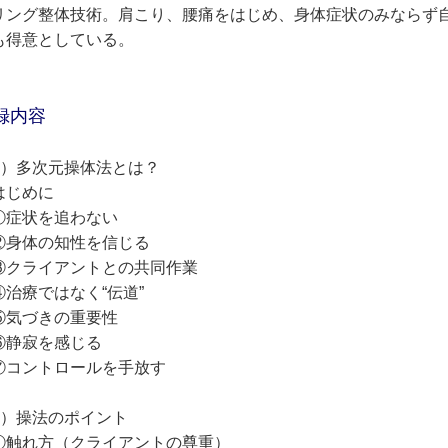
リング整体技術。肩こり、腰痛をはじめ、身体症状のみならず
も得意としている。
録内容
１）多次元操体法とは？
はじめに
①症状を追わない
②身体の知性を信じる
③クライアントとの共同作業
④治療ではなく“伝道”
⑤気づきの重要性
⑥静寂を感じる
⑦コントロールを手放す
２）操法のポイント
①触れ方（クライアントの尊重）