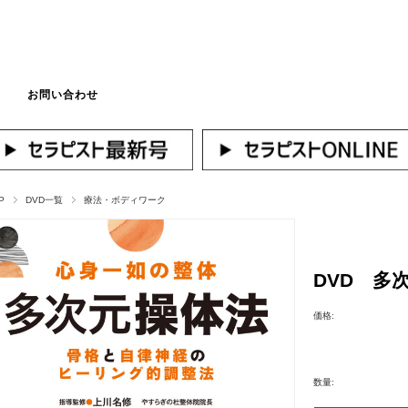
お問い合わせ
マイページへログ
P
DVD一覧
療法・ボディワーク
DVD 多
価格:
数量: