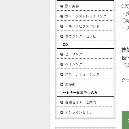
◯
漢方美容
・
ウェーブストレッチリング
◯
アルファビクスバンド
・
ダウジング・セラピー
CD
指
ヒーリング
操
ヘミシンク
『
スローナミュージック
ク
太極拳
セミナー参加申し込み
各種セミナーご案内
オンラインセミナー