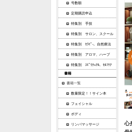
号数順
定期購読申込
特集別 手技
特集別 サロン、スクール
特集別 ｾﾗﾋﾟ-、自然療法
特集別 アロマ、ハーブ
特集別 ｽﾋﾟﾘﾁｭｱﾙ、ｾﾙﾌｹｱ
書籍
書籍一覧
数量限定！！サイン本
フェイシャル
ボディ
心
リンパマッサージ