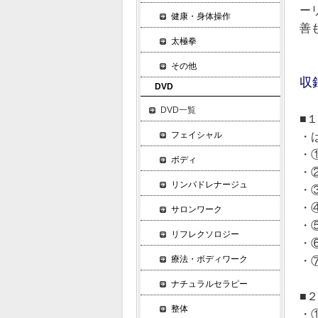
ー
健康・身体操作
善
太極拳
その他
収
DVD
DVD一覧
■
フェイシャル
・
・
ボディ
・
リンパドレナージュ
・
・
サロンワーク
・
リフレクソロジー
・
療法・ボディワーク
・
ナチュラルセラピー
■
整体
・