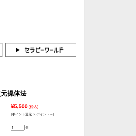
カートをみる
イン（新規会員登録はこちら！）
次元操体法
¥5,500
(税込)
[ポイント還元 55ポイント～]
個