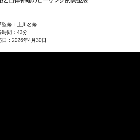
格と自律神経のヒーリング的調整法
導監修：上川名修
録時間：43分
日：2026年4月30日