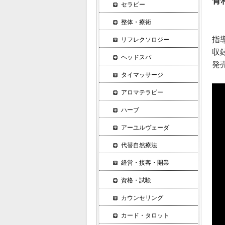
骨
セラピー
整体・療術
指
リフレクソロジー
収
ヘッドスパ
発売
タイマッサージ
アロマテラピー
ハーブ
アーユルヴェーダ
代替自然療法
経営・接客・開業
資格・試験
カウンセリング
カード・タロット