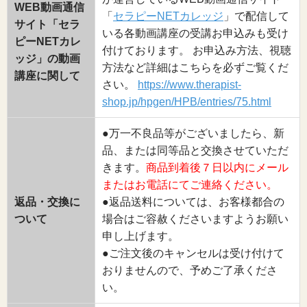
WEB動画通信
「
セラピーNETカレッジ
」で配信して
サイト「セラ
いる各動画講座の受講お申込みも受け
ピーNETカレ
付けております。 お申込み方法、視聴
ッジ」の動画
方法など詳細はこちらを必ずご覧くだ
講座に関して
さい。
https://www.therapist-
shop.jp/hpgen/HPB/entries/75.html
●万一不良品等がございましたら、新
品、または同等品と交換させていただ
きます。
商品到着後７日以内にメール
またはお電話にてご連絡ください。
返品・交換に
●返品送料については、お客様都合の
ついて
場合はご容赦くださいますようお願い
申し上げます。
●ご注文後のキャンセルは受け付けて
おりませんので、予めご了承くださ
い。