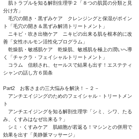
肌トラブルを知る解剖生理学２「８つの肌質の分類と見
分け方」
毛穴の開き・黒ずみケア クレンジングと保湿がポイン
ト「毛穴の開き＆黒ずみ解消トリートメント」
ニキビ・吹き出物ケア ニキビの出来る肌を根本的に改
善「女性ホルモン活性化プログラム」
乾燥肌・敏感肌ケア 乾燥肌、敏感肌を極上の潤いへ導
く「チャクラ・フェイシャルトリートメント」
コラム 信頼され、セールスで結果も出す！エステティ
シャンの話し方６箇条
Part2 お客さまの三大悩みを解決！－２－
アンチエイジングのためのフェイシャル・トリートメン
ト
アンチエイジングを知る解剖生理学「シミ、シワ、たる
み、くすみはなぜ出来る？」
シミ・くすみケア 肌細胞が若返る！マシンとの併用で
効果を出す「美静脈マッサージ」