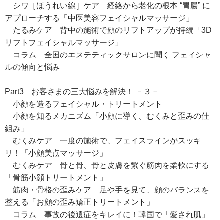
シワ［ほうれい線］ケア 経絡から老化の根本 “胃腸” に
アプローチする「中医美容フェイシャルマッサージ」
たるみケア 背中の施術で顔のリフトアップが持続「3D
リフトフェイシャルマッサージ」
コラム 全国のエステティックサロンに聞く フェイシャ
ルの傾向と悩み
Part3 お客さまの三大悩みを解決！ －３－
小顔を造るフェイシャル・トリートメント
小顔を知るメカニズム「小顔に導く、むくみと歪みの仕
組み」
むくみケア 一度の施術で、フェイスラインがスッキ
リ！「小顔美点マッサージ」
むくみケア 骨と骨、骨と皮膚を繋ぐ筋肉を柔軟にする
「骨筋小顔トリートメント」
筋肉・骨格の歪みケア 足や手を見て、顔のバランスを
整える「お顔の歪み矯正トリートメント」
コラム 事故の後遺症をキレイに！韓国で「愛され肌」