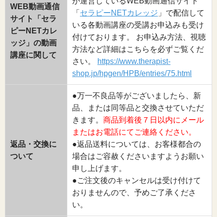
が運営しているWEB動画通信サイト
WEB動画通信
「
セラピーNETカレッジ
」で配信して
サイト「セラ
いる各動画講座の受講お申込みも受け
ピーNETカレ
付けております。 お申込み方法、視聴
ッジ」の動画
方法など詳細はこちらを必ずご覧くだ
講座に関して
さい。
https://www.therapist-
shop.jp/hpgen/HPB/entries/75.html
●万一不良品等がございましたら、新
品、または同等品と交換させていただ
きます。
商品到着後７日以内にメール
またはお電話にてご連絡ください。
返品・交換に
●返品送料については、お客様都合の
ついて
場合はご容赦くださいますようお願い
申し上げます。
●ご注文後のキャンセルは受け付けて
おりませんので、予めご了承くださ
い。