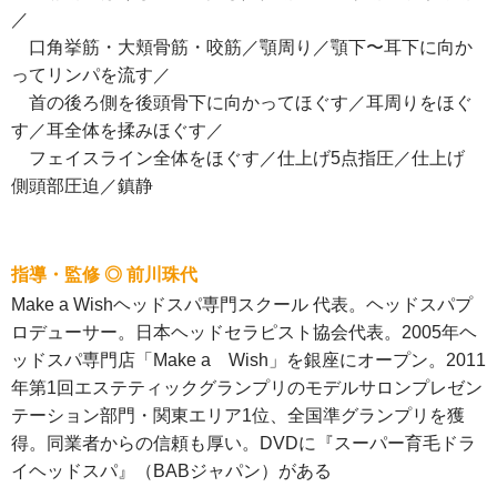
／
口角挙筋・大頬骨筋・咬筋／顎周り／顎下〜耳下に向か
ってリンパを流す／
首の後ろ側を後頭骨下に向かってほぐす／耳周りをほぐ
す／耳全体を揉みほぐす／
フェイスライン全体をほぐす／仕上げ5点指圧／仕上げ
側頭部圧迫／鎮静
指導・監修 ◎ 前川珠代
Make a Wishヘッドスパ専門スクール 代表。ヘッドスパプ
ロデューサー。日本ヘッドセラピスト協会代表。2005年ヘ
ッドスパ専門店「Make a Wish」を銀座にオープン。2011
年第1回エステティックグランプリのモデルサロンプレゼン
テーション部門・関東エリア1位、全国準グランプリを獲
得。同業者からの信頼も厚い。DVDに『スーパー育毛ドラ
イヘッドスパ』（BABジャパン）がある