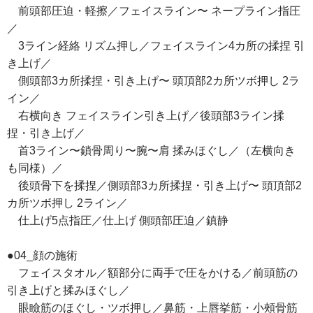
前頭部圧迫・軽擦／フェイスライン〜 ネープライン指圧
／
3ライン経絡 リズム押し／フェイスライン4カ所の揉捏 引
き上げ／
側頭部3カ所揉捏・引き上げ〜 頭頂部2カ所ツボ押し 2ラ
イン／
右横向き フェイスライン引き上げ／後頭部3ライン揉
捏・引き上げ／
首3ライン〜鎖骨周り〜腕〜肩 揉みほぐし／（左横向き
も同様）／
後頭骨下を揉捏／側頭部3カ所揉捏・引き上げ〜 頭頂部2
カ所ツボ押し 2ライン／
仕上げ5点指圧／仕上げ 側頭部圧迫／鎮静
●04_顔の施術
フェイスタオル／額部分に両手で圧をかける／前頭筋の
引き上げと揉みほぐし／
眼瞼筋のほぐし・ツボ押し／鼻筋・上唇挙筋・小頰骨筋