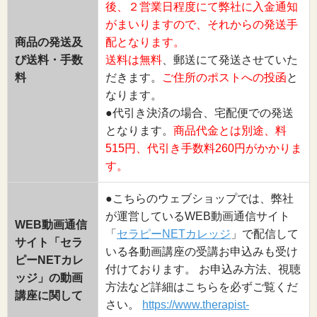
後、２営業日程度にて弊社に入金通知
がまいりますので、それからの発送手
商品の発送及
配となります。
び送料・手数
送料は無料
、郵送にて発送させていた
料
だきます。
ご住所のポストへの投函
と
なります。
●代引き決済の場合、宅配便での発送
となります。
商品代金とは別途、料
515円、代引き手数料260円がかかりま
す。
●こちらのウェブショップでは、弊社
が運営しているWEB動画通信サイト
WEB動画通信
「
セラピーNETカレッジ
」で配信して
サイト「セラ
いる各動画講座の受講お申込みも受け
ピーNETカレ
付けております。 お申込み方法、視聴
ッジ」の動画
方法など詳細はこちらを必ずご覧くだ
講座に関して
さい。
https://www.therapist-