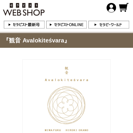
『観音 Avalokiteśvara』