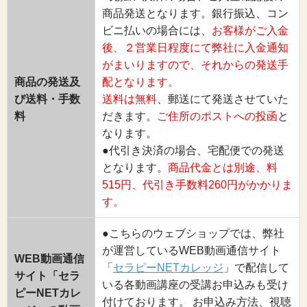
商品発送となります。銀行振込、コン
ビニ払いの場合には、
お客様がご入金
後、２営業日程度にて弊社に入金通知
がまいりますので、それからの発送手
商品の発送及
配となります。
び送料・手数
送料は無料
、郵送にて発送させていた
料
だきます。
ご住所のポストへの投函
と
なります。
●代引き決済の場合、宅配便での発送
となります。
商品代金とは別途、料
515円、代引き手数料260円がかかりま
す。
●こちらのウェブショップでは、弊社
が運営しているWEB動画通信サイト
WEB動画通信
「
セラピーNETカレッジ
」で配信して
サイト「セラ
いる各動画講座の受講お申込みも受け
ピーNETカレ
付けております。 お申込み方法、視聴