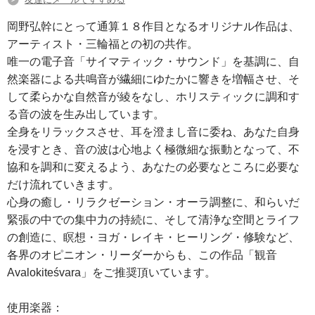
岡野弘幹にとって通算１８作目となるオリジナル作品は、
アーティスト・三輪福との初の共作。
唯一の電子音「サイマティック・サウンド」を基調に、自
然楽器による共鳴音が繊細にゆたかに響きを増幅させ、そ
して柔らかな自然音が綾をなし、ホリスティックに調和す
る音の波を生み出しています。
全身をリラックスさせ、耳を澄まし音に委ね、あなた自身
を浸すとき、音の波は心地よく極微細な振動となって、不
協和を調和に変えるよう、あなたの必要なところに必要な
だけ流れていきます。
心身の癒し・リラクゼーション・オーラ調整に、和らいだ
緊張の中での集中力の持続に、そして清浄な空間とライフ
の創造に、瞑想・ヨガ・レイキ・ヒーリング・修験など、
各界のオピニオン・リーダーからも、この作品「観音
Avalokiteśvara」をご推奨頂いています。
使用楽器：