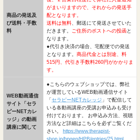
がまいりますので、それからの発送手
商品の発送及
配となります。
び送料・手数
送料は無料
、郵送にて発送させていた
料
だきます。
ご住所のポストへの投函
と
なります。
●代引き決済の場合、宅配便での発送
となります。
商品代金とは別途、料
515円、代引き手数料260円がかかりま
す。
●こちらのウェブショップでは、弊社
が運営しているWEB動画通信サイト
WEB動画通信
「
セラピーNETカレッジ
」で配信して
サイト「セラ
いる各動画講座の受講お申込みも受け
ピーNETカレ
付けております。 お申込み方法、視聴
ッジ」の動画
方法など詳細はこちらを必ずご覧くだ
講座に関して
さい。
https://www.therapist-
shop.jp/hpgen/HPB/entries/75.html