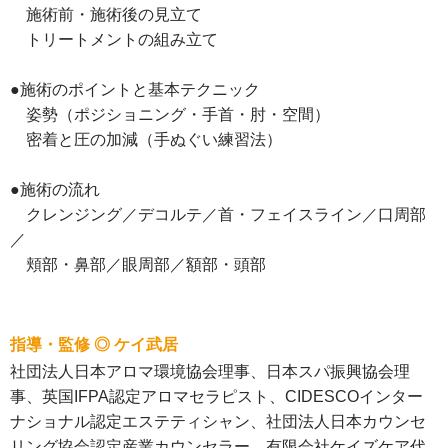
施術前・施術後の見立て
トリートメントの組み立て
●施術のポイントと基本テクニック
姿勢（ポジショニング・手首・肘・空間）
密着と圧の加減（手ぬぐい練習法）
●施術の流れ
クレンジング／デコルテ／首・フェイスライン／口周部
／
頬部・鼻部／眼周部／額部・頭部
指導・監修 ◎ ケイ武居
社団法人日本アロマ環境協会理事、日本スパ振興協会理
事、英国IFPA認定アロマセラピスト、CIDESCOインター
ナショナル認定エステティシャン、社団法人日本カウンセ
リング協会認定産業カウンセラー。有限会社ケイズケア代