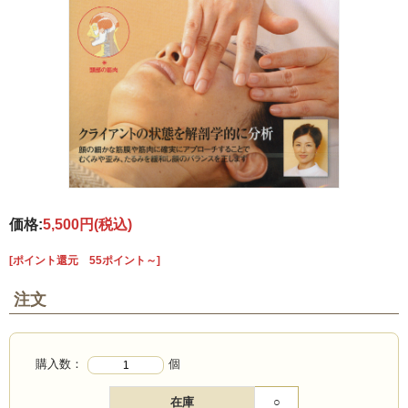
価格:
5,500円
(税込)
[ポイント還元 55ポイント～]
注文
購入数：
個
在庫
○